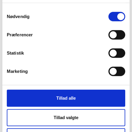
Kommune, Faxe Kommune, Rudersdal Kommune og
Aarhus Kommune. Såvel kommunerne som Nordea-
Samtykkevalg
fonden har givet økonomisk støtte til
Nødvendig
forskningsprojektet.
Præferencer
Statistik
Marketing
KONTAKT OS
Tillad alle
Vester Allé 8B, 3. sal, 8000 Aarhus C
+45 3266 1030
Tillad valgte
idan@idan.dk