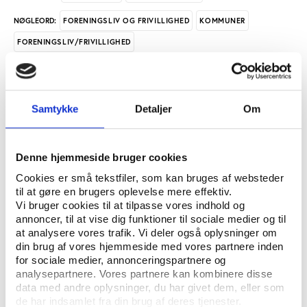
FORENINGSLIV OG FRIVILLIGHED
KOMMUNER
NØGLEORD:
FORENINGSLIV/FRIVILLIGHED
ÅBN RAPPORT
Samtykke
Detaljer
Om
UDGIVER: CENTER FOR FORSKNING I IDRÆT, SUNDHED OG CIVILSAMFUND,
INSTITUT FOR IDRÆT OG BIOMEKANIK
ANTAL SIDER: 12
Denne hjemmeside bruger cookies
Cookies er små tekstfiler, som kan bruges af websteder
ISBN: 978-87-93669-21-5 (TRYKT VERSION), 978-87-93669-22-2 (PDF)
til at gøre en brugers oplevelse mere effektiv.
Vi bruger cookies til at tilpasse vores indhold og
annoncer, til at vise dig funktioner til sociale medier og til
Udgivelsen er en del af Center for forskning i Idræt,
at analysere vores trafik. Vi deler også oplysninger om
Sundhed og Civilsamfunds projekt 'Samspillet mellem
din brug af vores hjemmeside med vores partnere inden
for sociale medier, annonceringspartnere og
den frivillige og den kommunale sektor'. Projektet er
analysepartnere. Vores partnere kan kombinere disse
gennemført fra 2015 til 2018 og har omfattet fem
data med andre oplysninger, du har givet dem, eller som
kommuner: Odense Kommune, Faaborg-Midtfyn
de har indsamlet fra din brug af deres tjenester.