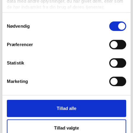
data med andre oplysninger, du har givet dem, eller som
de har indsamlet fra din brug af deres tjenester.
Samtykkevalg
Nødvendig
Præferencer
Statistik
Marketing
Idan
UDGIVELSE JULI 2015
Analyse af idræts- og bevægelsesfaciliteter i
Gladsaxe Kommune (afslutningsnotat)
Tillad alle
Tillad valgte