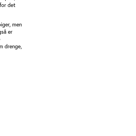
for det
piger, men
gså er
e
m drenge,