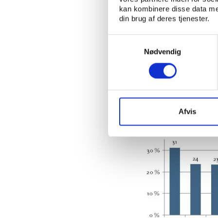
Motionsløberne ta
kan kombinere disse data med
Ifølge undersøgelsen 
din brug af deres tjenester.
således i bogstavelig
idrætsaktivitet.
Samtykkevalg
Nødvendig
Det er især danskere i
andel danskere bruger
Samlet set giver det i
en af drivkræfterne b
artiklen ’Flere voksne
Afvis
Figur 2: De mest pop