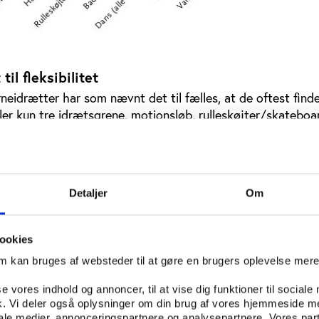
til fleksibilitet
idrætter har som nævnt det til fælles, at de oftest finde
iller kun tre idrætsgrene, motionsløb, rulleskøjter/skatebo
 kun i meget begrænset omgang at finde sted i foreningsreg
elen af børnene inden for håndbold, badminton, dans og ri
Sammen med fodbold, svømning og gymnastik udgør de såle
drætter for børn, som til sammen formår at rekruttere tre 
Detaljer
Om
 top ti ligger styrketræning, som dog er nr. tre, hvis man 
ookies
llem 13 og 15 år. Det understreger, at danskernes idrætsva
e tidlige teenageår, og at en faktor som fleksibilitet får stø
om kan bruges af websteder til at gøre en brugers oplevelse mer
.
se vores indhold og annoncer, til at vise dig funktioner til sociale
fik. Vi deler også oplysninger om din brug af vores hjemmeside m
iale medier, annonceringspartnere og analysepartnere. Vores par