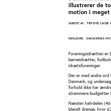
illustrerer de 
motion i meget 
TRYGVE LAUB
SKREVET AF:
DANSKERNES MOT
NØGLEORD:
Foreningsidrætten er b
børneidrætter, fodbold
idrætsforeninger.
Der er med andre ord 
Danmark, og undersøge
forhold ikke har ændre
strammere budgetter i 
Næsten halvdelen (46 p
blandt drenge, hvor 63