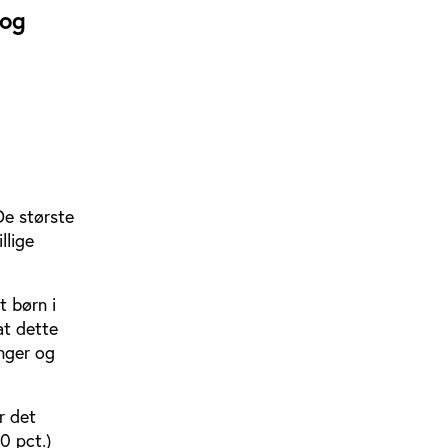
 og
De største
llige
t børn i
at dette
inger og
r det
0 pct.)