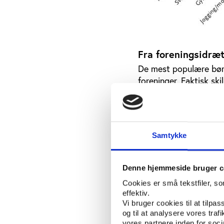
Fra foreningsidræt 
De mest populære børne
foreninger. Faktisk sk
vandreture, sig ud ved
gengæld er over halvd
aktive i foreninger. 
dominerende foreningsi
Samtykke
7-15-årige.
Lige uden for børnenes
Denne hjemmeside bruger c
på de største børn me
ændrer sig kraftigt i d
Cookies er små tekstfiler, s
effektiv.
betydning med alderen
Vi bruger cookies til at tilpas
og til at analysere vores tra
vores partnere inden for soc