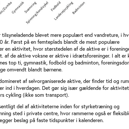
 tilsyneladende blevet mere populært end vandreture, i hv
0 år. Først på en femteplads blandt de mest populære
en aktivitet, hvor størstedelen af de aktive er i forening
 af de aktive voksne er aktive i idrætsforeninger. I alt er 
nes top ti, gymnastik, fodbold og badminton, foreningsdo
lige omvendt blandt børnene.
domineret af selvorganiserede aktive, der finder tid og rum 
er ind i hverdagen. Det gør sig især gældende for aktivite
s cykling (ikke som transport).
ntligt del af aktiviteterne inden for styrketræning og
ing sted i private centre, hvor rammerne også er fleksibl
gger beslag på faste tidspunkter i kalenderen.