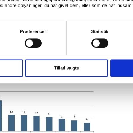
ger over
 andre oplysninger, du har givet dem, eller som de har indsamle
løber næsten hver tredje voksne dansker (31 pct.). Motions
ste forstand overhalet vandreture som de voksnes mest p
Præferencer
Statistik
 20’erne, 30’erne og 40’erne, der snører løbeskoene. En st
 løbsarrangementer som en anledning til at være idrætsakt
ndtryk af, at motionsløb og især arrangerede løbeevents h
ag disse aldersgruppers voksende idrætsdeltagelse (som be
 dyrker idræt – børnene bliver mere kræsne’).
Tillad valgte
ulære voksenidrætter. Pct.