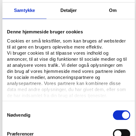
og at det ender med at blive en stressfaktor.
Samtykke
Detaljer
Om
En atlet beskriver det således:
”Det er jo ikke bare en dual career – i min sport
Denne hjemmeside bruger cookies
bruges enormt meget energi på fundraising, så det er
Cookies er små tekstfiler, som kan bruges af websteder
nærmere en ’triple career’. (…) Vi styrketræner,
til at gøre en brugers oplevelse mere effektiv.
træner vores sport og skal blive sindssygt dygtige til
Vi bruger cookies til at tilpasse vores indhold og
det, og vi træner helt vildt meget, så vi har
annoncer, til at vise dig funktioner til sociale medier og til
fuldstændigt ødelagt kroppen, og vi er trætte – og
at analysere vores trafik. Vi deler også oplysninger om
så skal vi læse ved siden af, og for øvrigt også lige
din brug af vores hjemmeside med vores partnere inden
for sociale medier, annonceringspartnere og
finde en halv million kroner i sponsorater. Sådan
analysepartnere. Vores partnere kan kombinere disse
kører virkeligheden.”
data med andre oplysninger, du har givet dem, eller som
de har indsamlet fra din brug af deres tjenester.
Uenighed om, hvordan støtten bør fordeles
Samtykkevalg
Mens der generelt er enighed om, at dansk
Nødvendig
eliteidræt trænger til at blive styrket økonomisk, er
der imidlertid ikke enighed om, hvordan midlerne i
Præferencer
Team Danmark bør prioriteres.