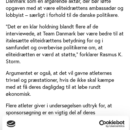
Danmark som en afgørende aktør, der bør løfte
opgaven med at være eliteidrættens ambassadør og
lobbyist – særligt i forhold til de danske politikere.
”Det er en klar holdning blandt flere af de
interviewede, at Team Danmark bør være bedre til at
italesætte eliteidrættens betydning for og i
samfundet og overbevise politikerne om, at
eliteidrætten er værd at støtte,” forklarer Rasmus K.
Storm.
Argumentet er også, at det vil gavne atleternes
trivsel og præstationer, hvis de ikke skal kæmpe
med at få deres dagligdag til at løbe rundt
økonomisk.
Flere atleter giver i undersøgelsen udtryk for, at
sponsorsøgning er en vigtig del af deres
sportskarriere, for at den kan løbe rundt, men at det
tager meget af deres tid at skulle søge sponsorater,