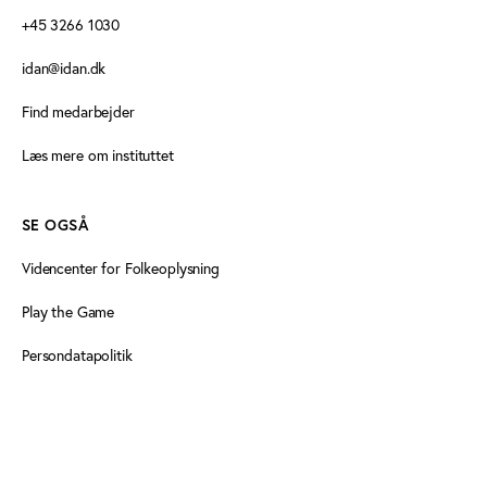
+45 3266 1030
idan@idan.dk
Find medarbejder
Læs mere om instituttet
SE OGSÅ
Videncenter for Folkeoplysning
Play the Game
Persondatapolitik
Cookiedeklaration
Tilgængelighedserklæring