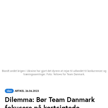
Blandt andet krigen i Ukraine har gjort det dyrere at rejse til udlandet til konkurrencer og
træningssamlinger. Foto: Yellows for Team Danmark.
Idan
ARTIKEL 26.06.2023
Dilemma: Bør Team Danmark
fokusere på kortsigtede