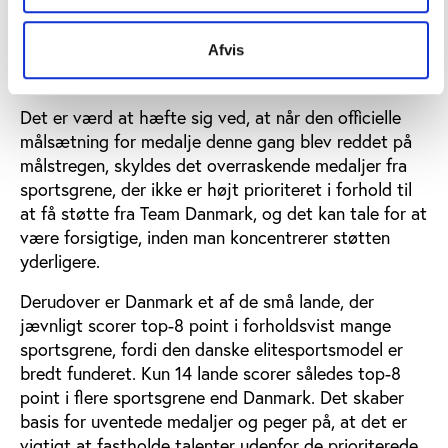
skal tage over senere. Det kan skade de langsigtede
medaljechancer. For de specialforbund, der mister
Afvis
eller får beskåret støtten, bliver det endnu sværere
at udvikle mulighederne for at vinde medaljer.
Det er værd at hæfte sig ved, at når den officielle
målsætning for medalje denne gang blev reddet på
målstregen, skyldes det overraskende medaljer fra
sportsgrene, der ikke er højt prioriteret i forhold til
at få støtte fra Team Danmark, og det kan tale for at
være forsigtige, inden man koncentrerer støtten
yderligere.
Derudover er Danmark et af de små lande, der
jævnligt scorer top-8 point i forholdsvist mange
sportsgrene, fordi den danske elitesportsmodel er
bredt funderet. Kun 14 lande scorer således top-8
point i flere sportsgrene end Danmark. Det skaber
basis for uventede medaljer og peger på, at det er
vigtigt at fastholde talenter udenfor de prioriterede