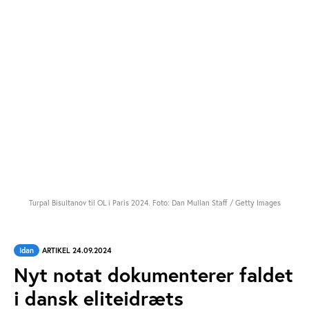
Turpal Bisultanov til OL i Paris 2024. Foto: Dan Mullan Staff / Getty Images
Idan
ARTIKEL 24.09.2024
Nyt notat dokumenterer faldet
i dansk eliteidræts