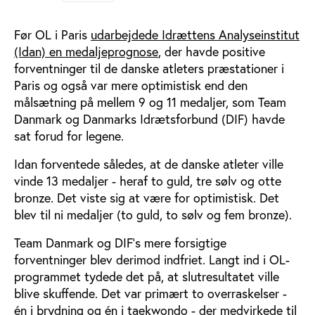
Før OL i Paris
udarbejdede Idrættens Analyseinstitut
(Idan) en medaljeprognose
, der havde positive
forventninger til de danske atleters præstationer i
Paris og også var mere optimistisk end den
målsætning på mellem 9 og 11 medaljer, som Team
Danmark og Danmarks Idrætsforbund (DIF) havde
sat forud for legene.
Idan forventede således, at de danske atleter ville
vinde 13 medaljer - heraf to guld, tre sølv og otte
bronze. Det viste sig at være for optimistisk. Det
blev til ni medaljer (to guld, to sølv og fem bronze).
Team Danmark og DIF's mere forsigtige
forventninger blev derimod indfriet. Langt ind i OL-
programmet tydede det på, at slutresultatet ville
blive skuffende. Det var primært to overraskelser -
én i brydning og én i taekwondo - der medvirkede til