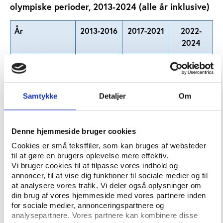
olympiske perioder, 2013-2024 (alle år inklusive)
År
2013-2016
2017-2021
2022-
2024
Gennemsnitlige
12,50
9,20
9,33
antal medaljer
Periode
Frem mod
Frem mod
Frem mod
Samtykke
Detaljer
Om
og
og
og
inklusive
inklusive
inklusive
OL i Rio
OL i Tokyo
OL i Paris
Denne hjemmeside bruger cookies
(2016)
(2021)
(2024)
Cookies er små tekstfiler, som kan bruges af websteder
til at gøre en brugers oplevelse mere effektiv.
Vi bruger cookies til at tilpasse vores indhold og
Samtidig hviler de danske topresultater nu på færre
annoncer, til at vise dig funktioner til sociale medier og til
af de traditionelle paradediscipliner, og særligt i
at analysere vores trafik. Vi deler også oplysninger om
roning, sejlads og svømning er konkurrenceevnen
din brug af vores hjemmeside med vores partnere inden
for sociale medier, annonceringspartnere og
presset med få - eller ingen - oplagte
analysepartnere. Vores partnere kan kombinere disse
medaljekandidater.