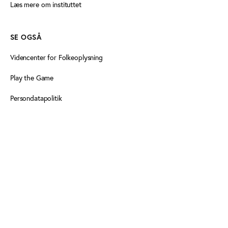
Læs mere om instituttet
SE OGSÅ
Videncenter for Folkeoplysning
Play the Game
Persondatapolitik
Cookiedeklaration
Tilgængelighedserklæring
FØLG OS HER
Facebook
Linkedin
Linkedin