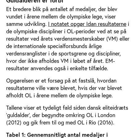
Guldalderen er forbi
Et bredere blik på antallet af medaljer, der blev
vundet i årene mellem de olympiske lege, viser
samme udvikling.
I notatet opgør Idan resultaterne
i
de olympiske discipliner i OL-perioder ved at se på
resultater ved årets verdensmesterskaber (VM) eller
de internationale specialforsbunds årlige
verdensranglister i de sportsgrene og discipliner,
hvor der ikke afholdes VM i løbet af året. EM-
resultater anvendes også i enkelte tilfælde.
Opgørelsen er et forsøg på at fastslå, hvordan
resultaterne ville være blevet, hvis der var blevet
afholdt OL i årene mellem de olympiske lege.
Tallene viser et tydeligt fald siden dansk eliteidræts
’guldalder’, der begyndte omkring OL i London
(2012) og gik frem til og med OL i Rio (2016).
Tabel 1: Gennemsnitligt antal medaljer i