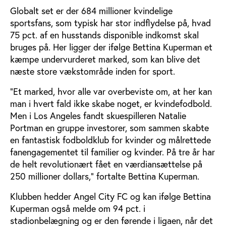
Globalt set er der 684 millioner kvindelige
sportsfans, som typisk har stor indflydelse på, hvad
75 pct. af en husstands disponible indkomst skal
bruges på. Her ligger der ifølge Bettina Kuperman et
kæmpe undervurderet marked, som kan blive det
næste store vækstområde inden for sport.
"Et marked, hvor alle var overbeviste om, at her kan
man i hvert fald ikke skabe noget, er kvindefodbold.
Men i Los Angeles fandt skuespilleren Natalie
Portman en gruppe investorer, som sammen skabte
en fantastisk fodboldklub for kvinder og målrettede
fanengagementet til familier og kvinder. På tre år har
de helt revolutionært fået en værdiansættelse på
250 millioner dollars," fortalte Bettina Kuperman.
Klubben hedder Angel City FC og kan ifølge Bettina
Kuperman også melde om 94 pct. i
stadionbelægning og er den førende i ligaen, når det