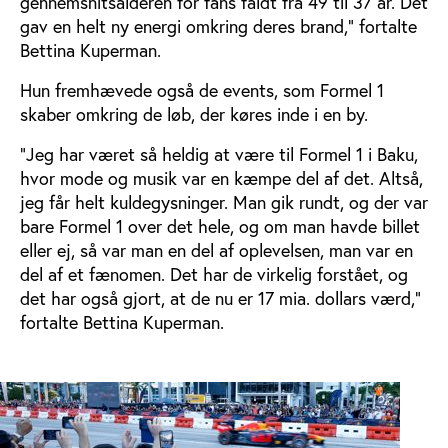
gennemsnitsalderen for fans faldt fra 49 til 37 år. Det
gav en helt ny energi omkring deres brand," fortalte
Bettina Kuperman.
Hun fremhævede også de events, som Formel 1
skaber omkring de løb, der køres inde i en by.
"Jeg har været så heldig at være til Formel 1 i Baku,
hvor mode og musik var en kæmpe del af det. Altså,
jeg får helt kuldegysninger. Man gik rundt, og der var
bare Formel 1 over det hele, og om man havde billet
eller ej, så var man en del af oplevelsen, man var en
del af et fænomen. Det har de virkelig forstået, og
det har også gjort, at de nu er 17 mia. dollars værd,"
fortalte Bettina Kuperman.