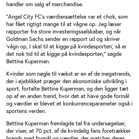
handler om salg af merchandise.
"Angel City FC's værdiansættelse var et chok, som
har fået rigtigt mange til at vågne op. Jeg læser
rapporter fra store investeringsselskaber, og når
Goldman Sachs sender en rapport ud og skriver
'vågn op, I skal til at kigge på kvindesporten', så er
det nok tid til at kigge på kvindesporten," sagde
Bettina Kuperman.
Kvinder som nøgle til vækst er en af de megatrends,
der i øjeblikket præger den økonomiske udvikling i
sport, fortalte Bettina Kuperman, og den ligger tæt
op af en anden trend, hvor det at have gode formål
og værdier er blevet et konkurrenceparameter også i
sportens verden.
Bettina Kuperman fremlagde tal fra undersøgelser,
der viser, at 70 pct. af de kvindelig fans foretrækker
brands med formål og værdier, der matcher deres