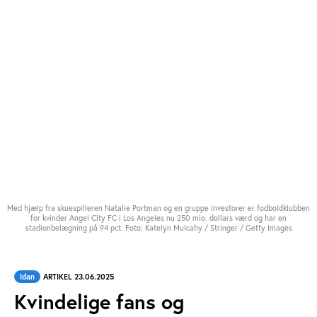
Med hjælp fra skuespilleren Natalie Portman og en gruppe investorer er fodboldklubben
for kvinder Angel City FC i Los Angeles nu 250 mio. dollars værd og har en
stadionbelægning på 94 pct. Foto: Katelyn Mulcahy / Stringer / Getty Images
Idan
ARTIKEL 23.06.2025
Kvindelige fans og