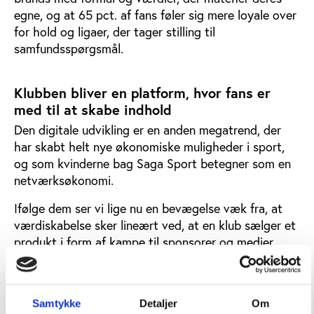
egne, og at 65 pct. af fans føler sig mere loyale over
for hold og ligaer, der tager stilling til
samfundsspørgsmål.
Klubben bliver en platform, hvor fans er
med til at skabe indhold
Den digitale udvikling er en anden megatrend, der
har skabt helt nye økonomiske muligheder i sport,
og som kvinderne bag Saga Sport betegner som en
netværksøkonomi.
Ifølge dem ser vi lige nu en bevægelse væk fra, at
værdiskabelse sker lineært ved, at en klub sælger et
produkt i form af kampe til sponsorer og medier,
som sælger den videre til fans, hen imod en
situation, hvor den økonomiske værdi bliver skabt i
samarbejde mellem forskellige aktører.
Samtykke
Detaljer
Om