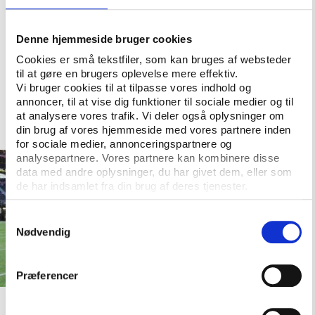
Et eksempel på denne udvikling er den amerikanske
fodboldliga NFL, som har omfavnet den digitale
udvikling og tilladt spillere, fans og hele
Denne hjemmeside bruger cookies
økosystemet rundt om ligaen at dele videoklip fra
Cookies er små tekstfiler, som kan bruges af websteder
kampene på deres egne sociale medier og på den
til at gøre en brugers oplevelse mere effektiv.
Vi bruger cookies til at tilpasse vores indhold og
måde gøre de ting, der bliver delt omkring NFL og
annoncer, til at vise dig funktioner til sociale medier og til
eventen, til en del af deres produkt.
at analysere vores trafik. Vi deler også oplysninger om
din brug af vores hjemmeside med vores partnere inden
for sociale medier, annonceringspartnere og
analysepartnere. Vores partnere kan kombinere disse
data med andre oplysninger, du har givet dem, eller som
de har indsamlet fra din brug af deres tjenester.
Samtykkevalg
Nødvendig
Præferencer
Coby Bryant har SoMe-tjansen efter en NFL-kamp mellem
Atlanta Falcons og Seattle Seahawks. Foto: Icon