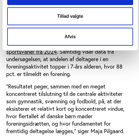
flere 3-6-årige således en del af foreningslivet end i
2020, mens færre dyrker deres aktiviteter i
kommercielle rammer.
Tillad valgte
Dette mønster modsvarer tendensen for både de 7-
15-årige og de voksnes idrætsvaner, som vist i den
Afvis
seneste undersøgelse af
danskernes motions- og
sportsvaner fra 2024
. Samtidig viser data fra
undersøgelsen, at andelen af deltagere i en
foreningsaktivitet topper i 7-års alderen, hvor 88
pct. er tilmeldt en forening.
”Resultatet peger, sammen med en meget
koncentreret tilslutning til de centrale aktiviteter
som gymnastik, svømning og fodbold, på, at der
eksisterer et relativt kort og koncentreret vindue,
hvor flertallet af danske børn møder
foreningsidrætten, og hvor fundamentet for
fremtidig deltagelse lægges,” siger Maja Pilgaard.