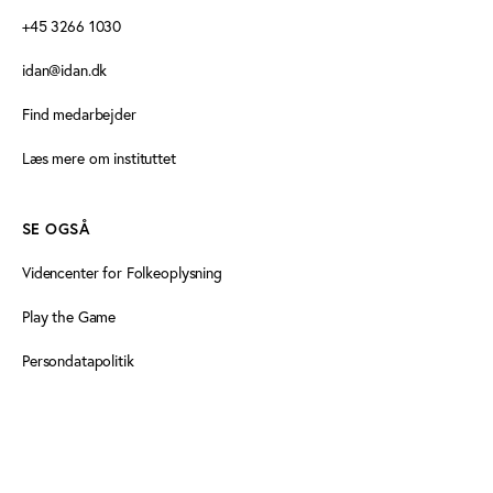
+45 3266 1030
idan@idan.dk
Find medarbejder
Læs mere om instituttet
SE OGSÅ
Videncenter for Folkeoplysning
Play the Game
Persondatapolitik
Cookiedeklaration
Tilgængelighedserklæring