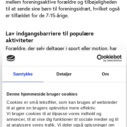
mellem foreningsaktive forældre og tilbøjeligheden
til at sende sine børn til foreningsidræt, hvilket også
er tilfældet for de 7-15-årige.
Lav indgangsbarriere til populære
aktiviteter
Forældre, der selv deltager i sport eller motion, har
størst tilbøjelighed til at sende deres børn til en
fritidsaktivitet, men der er også forskel på, hvilke
aktiviteter børnene sendes til.
Samtykke
Detaljer
Om
De 3-6-årige børn med aktive forældre dyrker især
mere svømning, fodbold, håndbold, dans og musik,
mens forældrenes egen deltagelsesstatus er mindre
Denne hjemmeside bruger cookies
afgørende, når det kommer til gymnastik og spejder.
Cookies er små tekstfiler, som kan bruges af websteder
til at gøre en brugers oplevelse mere effektiv.
”Det er interessant, hvorvidt nogle aktiviteter er
Vi bruger cookies til at tilpasse vores indhold og
mere synlige i hverdagen eller bliver opfattet som
annoncer, til at vise dig funktioner til sociale medier og til
havende en lavere indgangsbarriere end andre
at analysere vores trafik. Vi deler også oplysninger om