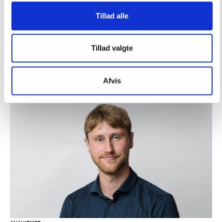
CHEFANALYTIKER, PH.D.
Tillad alle
Maja Pilgaard
Tillad valgte
+45 2921 7036
maja.pilgaard@idan.dk
IDRÆTSVANER, IDRÆTSPOLITIK, UDSATTE, KOMMUNER
Afvis