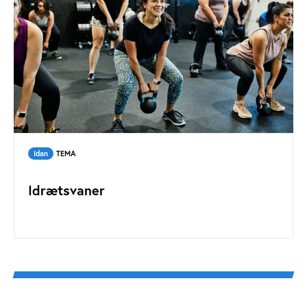
Idan
TEMA
Idrætsvaner