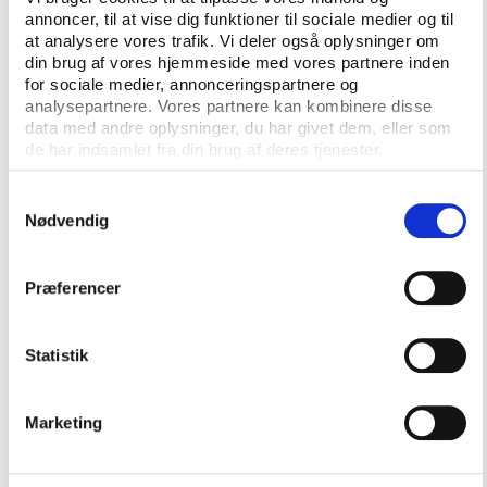
annoncer, til at vise dig funktioner til sociale medier og til
Idans undersøgelse af Danskernes motions- og
at analysere vores trafik. Vi deler også oplysninger om
sportsvaner 2024 er støttet af TrygFonden, DIF, DGI,
din brug af vores hjemmeside med vores partnere inden
Lokale og Anlægsfonden, Dansk Firmaidræt og
for sociale medier, annonceringspartnere og
Ældre Sagen.
analysepartnere. Vores partnere kan kombinere disse
data med andre oplysninger, du har givet dem, eller som
de har indsamlet fra din brug af deres tjenester.
Mere information om undersøgelsen:
Samtykkevalg
Nødvendig
Præferencer
Statistik
Marketing