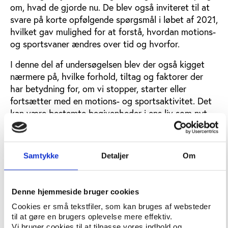
om, hvad de gjorde nu. De blev også inviteret til at
svare på korte opfølgende spørgsmål i løbet af 2021,
hvilket gav mulighed for at forstå, hvordan motions-
og sportsvaner ændres over tid og hvorfor.
I denne del af undersøgelsen blev der også kigget
nærmere på, hvilke forhold, tiltag og faktorer der
har betydning for, om vi stopper, starter eller
fortsætter med en motions- og sportsaktivitet. Det
kan være bestemte begivenheder i ens liv som nyt
job eller en flytning, eller bestemte forhold i og
omkring aktiviteten.
Samtykke
Detaljer
Om
Danskernes motions- og sportsvaner 2020 er
udkommet som mindre notater med fokus på
forskellige aspekter ved danskernes
Denne hjemmeside bruger cookies
idrætsdeltagelse samt en større baggrundsrapport,
der går i dybden med flere resultater. Find
Cookies er små tekstfiler, som kan bruges af websteder
til at gøre en brugers oplevelse mere effektiv.
udgivelserne nederst på siden.
Vi bruger cookies til at tilpasse vores indhold og