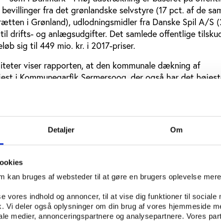
af bevillinger fra det grønlandske selvstyre (17 pct. af de s
idrætten i Grønland), udlodningsmidler fra Danske Spil A/S (
il drifts- og anlægsudgifter. Det samlede offentlige tilskud
b sig til 449 mio. kr. i 2017-priser.
ciliteter viser rapporten, at den kommunale dækning af
højest i Kommuneqarfik Sermersooq, der også har det højes
kommune for blandt andet Nuuk. Der er færrest indbygger
ata Kommunia på vestkysten, mens der er flest indbyggere 
 Kommunia længere mod nord.
Detaljer
Om
strering af idrætsfaciliteter i 2015 er der anlagt en række
dgør den primære ændring i antallet af faciliteter siden 
ookies
il at styrke indsatsen
om kan bruges af websteder til at gøre en brugers oplevelse mer
verordnede handlingsforslag, der har til formål at styrke
se vores indhold og annoncer, til at vise dig funktioner til sociale
ske idræt.
fik. Vi deler også oplysninger om din brug af vores hjemmeside m
iale medier, annonceringspartnere og analysepartnere. Vores par