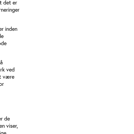
t det er
rneringer
er inden
de
ode
på
ark ved
at være
or
er de
n viser,
ige