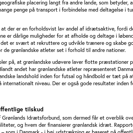
ografiske placering langt fra andre lande, som betyder, a
ange penge på transport i forbindelse med deltagelse i tu
 at der er en forholdsvist lav andel af idrætsaktive, fordi d
ene er dårlige muligheder for at afholde og deltage i løben
i det er svært at rekruttere og udvikle trænere og skabe g
 de grønlandske atleter set i forhold til andre nationer.
ler på, at grønlandske udøvere laver flotte præstationer 
. Blandt andet har grønlandske atleter repræsenteret Danm
landske landshold inden for futsal og håndbold er tæt på 
internationalt niveau. Der er også gode resultater inden f
ffentlige tilskud
af Grønlands Idrætsforbund, som dermed får et overblik ov
liteter, og hvem der finansierer grønlandsk idræt. Rapporte
 – som i Danmark - i høj udstrækning er baseret på offentl