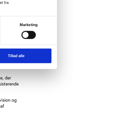
t fra
 konkrete
to
Marketing
eterne –
Tillad alle
e, der
sisterende
vision og
 af