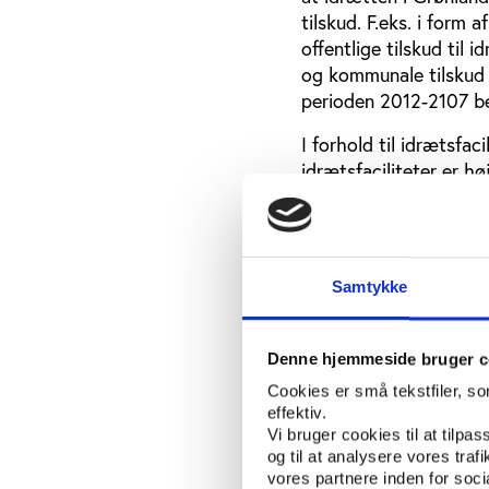
tilskud. F.eks. i form 
offentlige tilskud til 
og kommunale tilskud t
perioden 2012-2107 belø
I forhold til idrætsfa
idrætsfaciliteter er 
indbyggertal som hjem
idrætsfacilitet i Qeqq
facilitet i Avannaata
Samtykke
Siden den seneste regi
kunstgræsbaner, som u
Denne hjemmeside bruger c
Handlingsforslag t
Cookies er små tekstfiler, s
effektiv.
Rapporten rummer tre o
Vi bruger cookies til at tilpas
i forhold den grønland
og til at analysere vores tra
vores partnere inden for soc