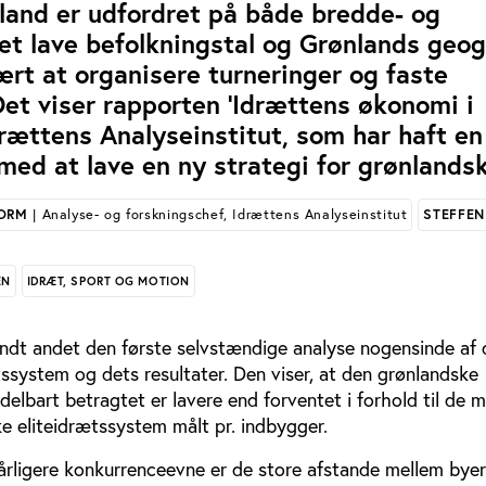
land er udfordret på både bredde- og
det lave befolkningstal og Grønlands geogr
rt at organisere turneringer og faste
Det viser rapporten 'Idrættens økonomi i
drættens Analyseinstitut, som har haft en
 med at lave en ny strategi for grønlands
TORM
| Analyse- og forskningschef, Idrættens Analyseinstitut
STEFFEN
EN
IDRÆT, SPORT OG MOTION
dt andet den første selvstændige analyse nogensinde af 
ssystem og dets resultater. Den viser, at den grønlandske
lbart betragtet er lavere end forventet i forhold til de mi
ke eliteidrætssystem målt pr. indbygger.
dårligere konkurrenceevne er de store afstande mellem bye