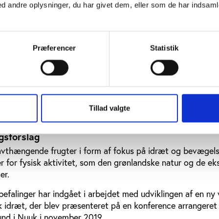
 andre oplysninger, du har givet dem, eller som de har indsamle
gsforslag
isere strategiarbejdet for både bredde- og eliteidræt med
de opfølgninger, så kommende indsatser for at styrke de 
dst muligt.
Præferencer
Statistik
gsforslag
es en klarere strategi for facilitetsområdet, da idrætsfacilit
r forbundet med store omkostninger til etablering.
Tillad valgte
gsforslag
avthængende frugter i form af fokus på idræt og bevægels
 for fysisk aktivitet, som den grønlandske natur og de ek
er.
falinger har indgået i arbejdet med udviklingen af en ny 
k idræt, der blev præsenteret på en konference arrangeret
nd i Nuuk i november 2019.