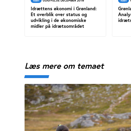
Idan
UDGIVELSE DECEMBER 2018
Idan
Idrættens økonomi i Grønland:
Grønl
Et overblik over status og
Analy
udvikling i de økonomiske
idræt
midler på idrætsområdet
Læs mere om temaet