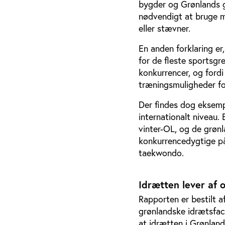
bygder og Grønlands ge
nødvendigt at bruge m
eller stævner.
En anden forklaring er,
for de fleste sportsgr
konkurrencer, og ford
træningsmuligheder for
Der findes dog eksemp
internationalt niveau
vinter-OL, og de grøn
konkurrencedygtige på 
taekwondo.
Idrætten lever af o
Rapporten er bestilt 
grønlandske idrætsfaci
at idrætten i Grønland