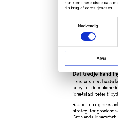
kan kombinere disse data med
Det første handlin
din brug af deres tjenester.
anbefaler at systemat
målsætninger og løben
Samtykkevalg
områder fokuseres be
Nødvendig
Det andet handlin
foreslår, at der udvikl
særligt i Grønland – e
Afvis
Det tredje handlin
handler om at høste l
udnytter de muligheder
idrætsfaciliteter tilbyd
Rapporten og dens anbe
strategi for grønlands
Grønlands Idrætsforbu