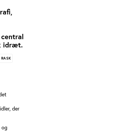
afi,
 central
k idræt.
 RASK
det
dler, der
r og