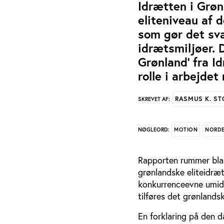
Idrætten i Grøn
eliteniveau af 
som gør det svæ
idrætsmiljøer. 
Grønland' fra I
rolle i arbejdet
RASMUS K. S
SKREVET AF:
MOTION
NORD
NØGLEORD:
Rapporten rummer blan
grønlandske eliteidræt
konkurrenceevne umidde
tilføres det grønlands
En forklaring på den 