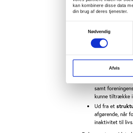
identificeret yderliger
kan kombinere disse data med
din brug af deres tjenester.
Interventioner og n
Samtykkevalg
i form af variatio
Nødvendig
selvmonitorering 
til specifikke må
det enkelte 
For
og følelsen af at
Afvis
motion.
gruppenivea
På
samt foreningens
kunne tiltrække i
strukt
Ud fra et
afgørende, når 
inaktivitet til livs