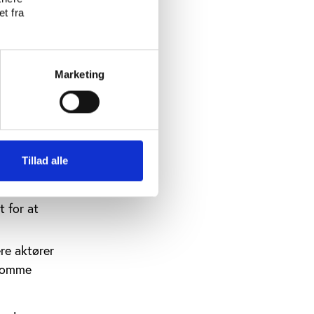
t fra
Marketing
ede forløb
essourcer
yrke
Tillad alle
lemmer
t for at
re aktører
 komme