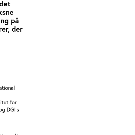
 det
oksne
ing på
er, der
ational
itut for
og DGI’s