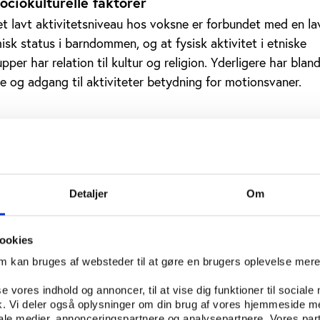
ciokulturelle faktorer
 et lavt aktivitetsniveau hos voksne er forbundet med en la
sk status i barndommen, og at fysisk aktivitet i etniske
pper har relation til kultur og religion. Yderligere har blan
e og adgang til aktiviteter betydning for motionsvaner.
bejde, ny bolig, forældreskab og opstået sygdom kan min
veauet. Dog påpeger rapporten, at for eksempel en højere 
det er forbundet med øget fysisk aktivitet.
Detaljer
Om
ookies
ljø, faciliteters æstetik, sociale elementer og vejledning en
om kan bruges af websteder til at gøre en brugers oplevelse mer
ning.
se vores indhold og annoncer, til at vise dig funktioner til sociale
et litteratursøgningen med en interviewundersøgelse, som 
fik. Vi deler også oplysninger om din brug af vores hjemmeside m
iale medier, annonceringspartnere og analysepartnere. Vores par