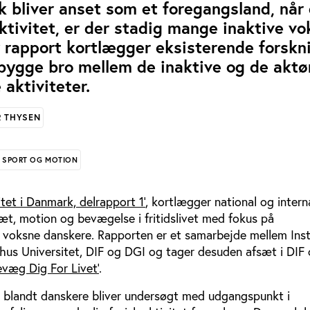
 bliver anset som et foregangsland, når
ktivitet, er der stadig mange inaktive v
 rapport kortlægger eksisterende forskn
bygge bro mellem de inaktive og de aktør
 aktiviteter.
R THYSEN
, SPORT OG MOTION
itet i Danmark, delrapport 1’
, kortlægger national og intern
ræt, motion og bevægelse i fritidslivet med fokus på
s voksne danskere. Rapporten er et samarbejde mellem Inst
us Universitet, DIF og DGI og tager desuden afsæt i DIF 
evæg Dig For Livet’
.
et blandt danskere bliver undersøgt med udgangspunkt i