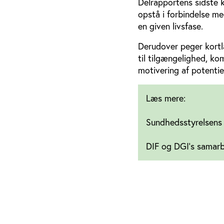
Delrapportens sidste 
opstå i forbindelse me
en given livsfase.
Derudover peger kortlæ
til tilgængelighed, ko
motivering af potenti
Læs mere:
Sundhedsstyrelsens a
DIF og DGI's samarb