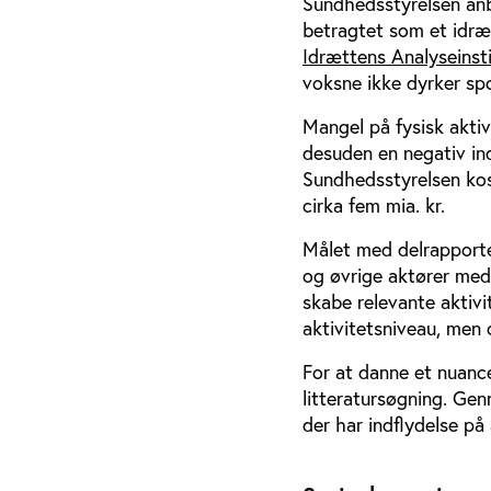
Sundhedsstyrelsen anbe
betragtet som et idræ
Idrættens Analyseinst
voksne ikke dyrker spo
Mangel på fysisk akti
desuden en negativ in
Sundhedsstyrelsen kos
cirka fem mia. kr.
Målet med delrapporte
og øvrige aktører med
skabe relevante aktiv
aktivitetsniveau, men 
For at danne et nuance
litteratursøgning. Gen
der har indflydelse på 