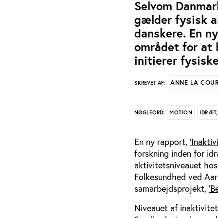
Selvom Danmark
gælder fysisk a
danskere. En ny
området for at 
initierer fysiske
ANNE LA COU
SKREVET AF:
MOTION
IDRÆT
NØGLEORD:
En ny rapport,
’Inaktiv
forskning inden for id
aktivitetsniveauet ho
Folkesundhed ved Aarh
samarbejdsprojekt,
’B
Niveauet af inaktivit