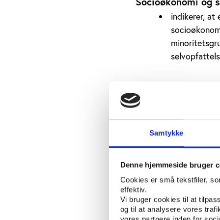
Socioøkonomi og so
indikerer, at
socioøkonomi
minoritetsgru
selvopfattels
Livsbegivenheder
såsom nyt ar
aktivitetsni
arbejdsmarke
Samtykke
Ældre
Denne hjemmeside bruger c
tillægger især mi
Cookies er små tekstfiler, s
afgørende betyd
effektiv.
Vi bruger cookies til at tilpas
Forskerne har suppler
og til at analysere vores tra
vores partnere inden for soc