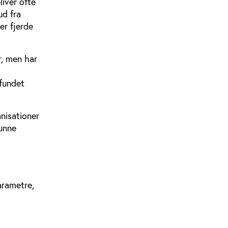
liver ofte
ud fra
er fjerde
r, men har
mfundet
nisationer
kunne
arametre,