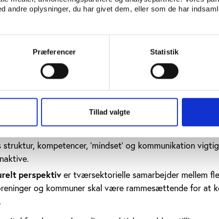
e fire faktorer med betydning for aktivitetsniveauet:
 andre oplysninger, du har givet dem, eller som de har indsamle
ye initiativer
n i aktiviteter, social støtte, konkurrence og udstyr til
Præferencer
Statistik
har en positiv indvirkning på fysisk aktivitet. Skræddersy
lgrupper og en klar strategi i foreningerne er også centralt.
individ
er fleksibilitet, erfaring med motion, økonomiske r
 være en del af et fællesskab motiverende i forhold til at d
Tillad valgte
u
er tilgængelighed og en oplevet ligestilling mellem med
 struktur, kompetencer, ’mindset’ og kommunikation vigtig
naktive.
urelt perspektiv
er tværsektorielle samarbejder mellem fle
foreninger og kommuner skal være rammesættende for at
.