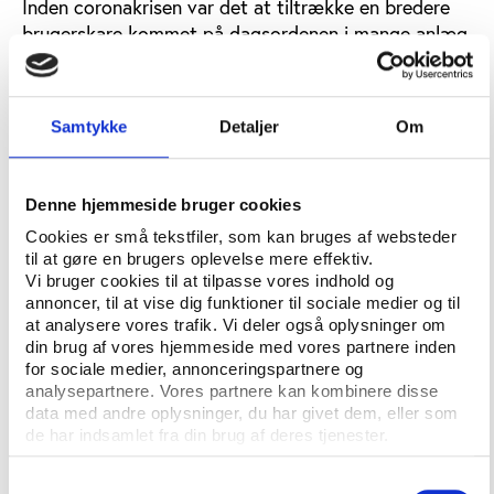
Inden coronakrisen var det at tiltrække en bredere
brugerskare kommet på dagsordenen i mange anlæg
og kommuner, og vi så masser af gode tiltag, der
åbnede idrætsanlæg for andre end foreningerne.
Samtykke
Detaljer
Om
Men generelt er der en lang tradition for, at
anlægslederne fokuserer på den praktiske
organisering af, hvordan foreninger skal gives
Denne hjemmeside bruger cookies
adgang til anlægget, og hvordan tilstrækkelig
rengøring udføres. Mange anlægsledere vil derfor
Cookies er små tekstfiler, som kan bruges af websteder
til at gøre en brugers oplevelse mere effektiv.
være godt klædt på til at kunne foretage endnu
Vi bruger cookies til at tilpasse vores indhold og
bedre rengøring samt systematisere foreningernes
annoncer, til at vise dig funktioner til sociale medier og til
adgang til anlægget, så det lever op til
at analysere vores trafik. Vi deler også oplysninger om
myndighedernes anbefalinger. Altså håndtere
din brug af vores hjemmeside med vores partnere inden
åbningen på en sundhedsforsvarlig måde.
for sociale medier, annonceringspartnere og
analysepartnere. Vores partnere kan kombinere disse
Coronakrisen vil givetvis øge fokus på rengøring og
data med andre oplysninger, du har givet dem, eller som
de har indsamlet fra din brug af deres tjenester.
hygiejne, også fra brugernes side, men der er en
risiko for, at hensynet til sundhedsmyndighedernes
Samtykkevalg
krav og foreningslivets forventninger vil opsluge den