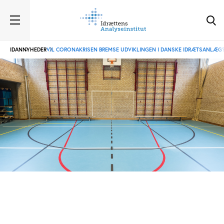
IDAN
NYHEDER
VIL CORONAKRISEN BREMSE UDVIKLINGEN I DANSKE IDRÆTSANLÆG