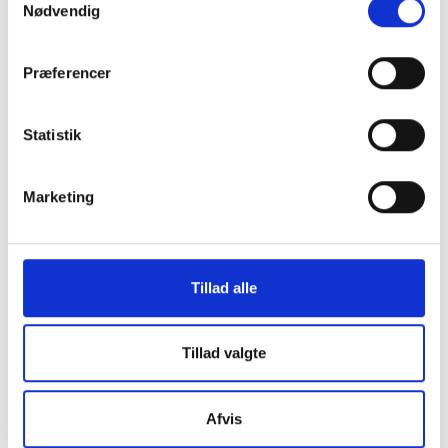
Nødvendig
Idan
UDGIVELSE SEPTEMBER 2016
Fremtidens idrætsfaciliteter i Frederiksberg
Præferencer
Kommune - Baggrundrapport
Statistik
Marketing
Tillad alle
Tillad valgte
Afvis
Idan
UDGIVELSE SEPTEMBER 2016