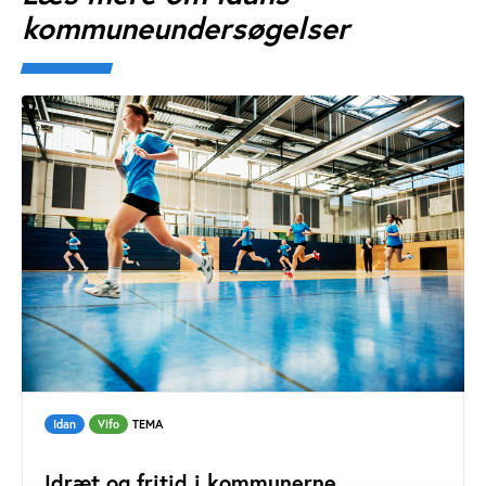
kommuneundersøgelser
Idan
Vifo
TEMA
Idræt og fritid i kommunerne