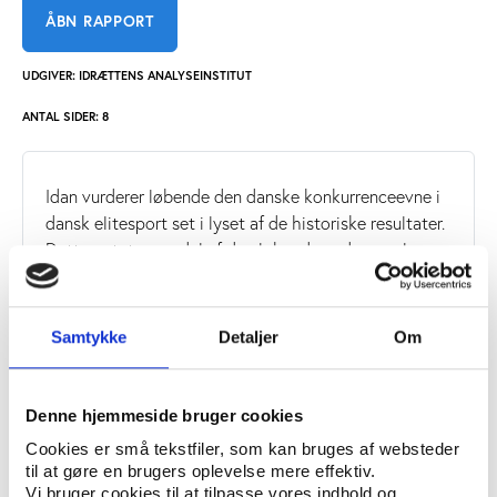
ÅBN RAPPORT
UDGIVER: IDRÆTTENS ANALYSEINSTITUT
ANTAL SIDER: 8
Idan vurderer løbende den danske konkurrenceevne i
dansk elitesport set i lyset af de historiske resultater.
Dette notat er en del af den løbende undersøgelse
Danske eliteresultater.
Samtykke
Detaljer
Om
Find rapporterne fra
Denne hjemmeside bruger cookies
undersøgelsen af danske
Cookies er små tekstfiler, som kan bruges af websteder
til at gøre en brugers oplevelse mere effektiv.
eliteresultater
Vi bruger cookies til at tilpasse vores indhold og