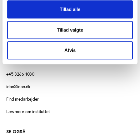
Tillad alle
Tillad valgte
KONTAKT OS
Afvis
Vester Allé 8B, 3. sal, 8000 Aarhus C
+45 3266 1030
idan@idan.dk
Find medarbejder
Læs mere om instituttet
SE OGSÅ