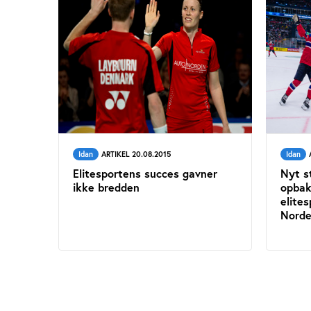
Idan
ARTIKEL 20.08.2015
Idan
Elitesportens succes gavner
Nyt st
ikke bredden
opbak
elites
Nord