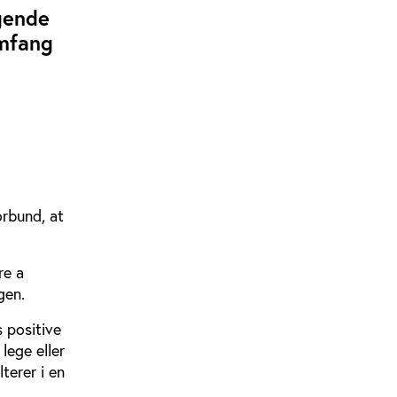
ggende
omfang
orbund, at
re a
gen.
 positive
lege eller
terer i en