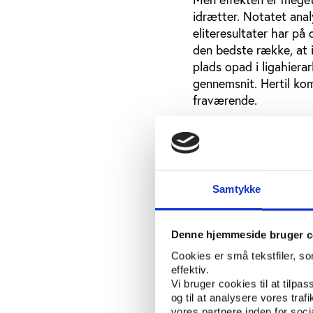
idrætter. Notatet ana
eliteresultater har på
den bedste række, at 
plads opad i ligahiera
gennemsnit. Hertil kom
fraværende.
Bekræfter internat
Generelt bekræfter not
nogle tilfælde kan reg
Samtykke
sportslige eliteresult
eliteinspirationen er 
Denne hjemmeside bruger c
Dette underbygges af,
Cookies er små tekstfiler, s
set en decideret nedga
effektiv.
eksempelvis tilfældet
Vi bruger cookies til at tilpas
og til at analysere vores tra
Notatet konkluderer p
vores partnere inden for soc