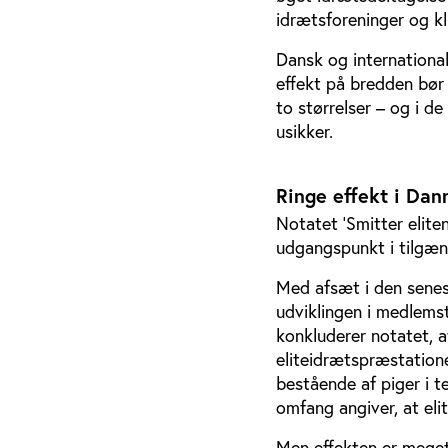
idrætsforeninger og k
Dansk og international
effekt på bredden bør
to størrelser – og i d
usikker.
Ringe effekt i Da
Notatet ’Smitter elit
udgangspunkt i tilgæn
Med afsæt i den senes
udviklingen i medlemst
konkluderer notatet, 
eliteidrætspræstationer
bestående af piger i t
omfang angiver, at eli
Men effekten er meget