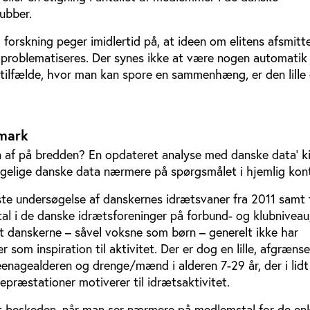
lubber.
 forskning peger imidlertid på, at ideen om elitens afsmit
 problematiseres. Der synes ikke at være nogen automatik
e tilfælde, hvor man kan spore en sammenhæng, er den lille
nmark
en af på bredden? En opdateret analyse med danske data’ 
gelige danske data nærmere på spørgsmålet i hjemlig kon
te undersøgelse af danskernes idrætsvaner fra 2011 samt t
al i de danske idrætsforeninger på forbund- og klubniveau
at danskerne – såvel voksne som børn – generelt ikke har
 som inspiration til aktivitet. Der er dog en lille, afgræns
eenagealderen og drenge/mænd i alderen 7-29 år, der i lidt
tepræstationer motiverer til idrætsaktivitet.
 beskeden, når man ser nærmere på medlemstal for de en