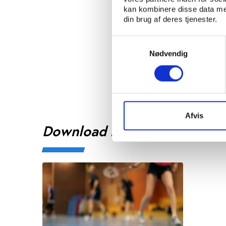
afsmittende bruges som
kan kombinere disse data med
argumentation om, at 
din brug af deres tjenester.
I stedet bør fokus ret
Samtykkevalg
f.eks. målrettede inves
Nødvendig
at udbrede idrætten i 
Afvis
Download notatet