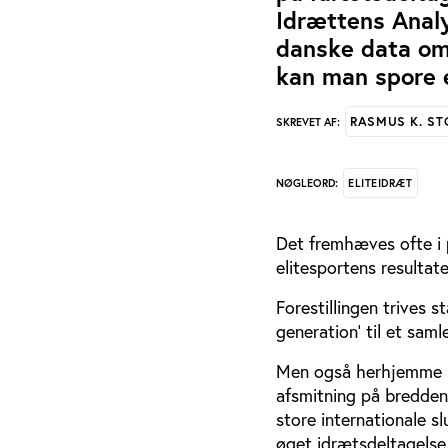
Idrættens Analy
danske data om
kan man spore
RASMUS K. S
SKREVET AF:
ELITEIDRÆT
NØGLEORD:
Det fremhæves ofte i p
elitesportens resultate
Forestillingen trives s
generation’ til et sam
Men også herhjemme m
afsmitning på bredden:
store internationale sl
øget idrætsdeltagelse 