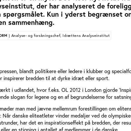
seinstitut, der har analyseret de foreli
 spørgsmålet. Kun i yderst begrænset 
 en sammenhæng.
TORM
| Analyse- og forskningschef, Idrættens Analyseinstitut
ressen, blandt politikere eller ledere i klubber og specialf
r inspirerer bredden til at dyrke idræt eller sport.
tærkt i udlandet, hvor f.eks. OL 2012 i London gjorde ’Inspi
lende slogan for legene og en af begrundelserne for satsnin
øder man med jævne mellemrum forestillingen om elitens
 Når danske eliteatleter vinder medaljer ved de olympiske 
utrunder, har det en inspirationseffekt på bredden, der resul
eller en stigning i antallet af medlemmer i de danske