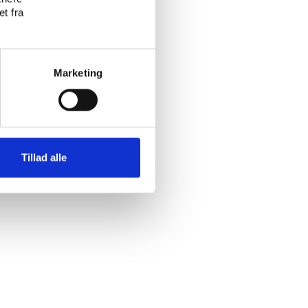
en
t fra
lsen –
 målet er
Marketing
Tillad alle