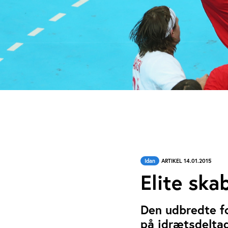
Idan
ARTIKEL 14.01.2015
Elite ska
Den udbredte fo
på idrætsdeltag