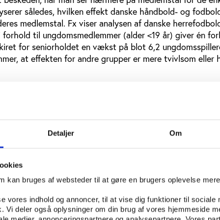
lyserer således, hvilken effekt danske håndbold- og fodbol
 deres medlemstal. Fx viser analysen af danske herrefodbol
i forhold til ungdomsmedlemmer (alder <19 år) giver én fo
rkiret for seniorholdet en vækst på blot 6,2 ungdomsspiller
mer, at effekten for andre grupper er mere tvivlsom eller 
ional forskning
atet dermed den internationale forsknings resultater. Sel
istreres øget interesse for specifikke sportsgrene efter go
Detaljer
Om
ater, peger en stigende mængde forskning på, at andre fakt
den helt primære årsag til breddedeltagelse.
ookies
 at man i såvel Danmark som udlandet i nogle tilfælde lige
om kan bruges af websteder til at gøre en brugers oplevelse mer
ng i breddedeltagelsen i kølvandet på gode eliteresultater
 efter det danske værtskab for VM i gymnastik i 2006.
se vores indhold og annoncer, til at vise dig funktioner til sociale
fik. Vi deler også oplysninger om din brug af vores hjemmeside m
å den baggrund, at det er problematisk, hvis ideen om elit
iale medier, annonceringspartnere og analysepartnere. Vores par