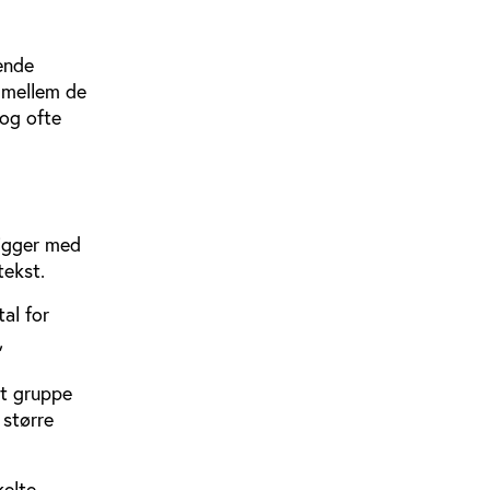
tende
 mellem de
 og ofte
kigger med
tekst.
al for
,
et gruppe
 større
kelte