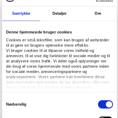
”Vi har med lanceringen af vores podcast skabt et
nyt format og et nyt rum for den idrætspolitiske
Samtykke
Detaljer
Om
debat i Danmark. Den debat ønsker vi også at
facilitere fremadrettet, så udover at udbygge serien
’Journalistik i sportens skygge’, vil vi også lave afsnit
Denne hjemmeside bruger cookies
med fokus på nogle af de idrætspolitiske emner, der
Cookies er små tekstfiler, som kan bruges af websteder
optager dansk idræt, omverdenen og den alment
til at gøre en brugers oplevelse mere effektiv.
interesserede lytter af vores podcast,” siger Stanis
Vi bruger cookies til at tilpasse vores indhold og
annoncer, til at vise dig funktioner til sociale medier og til
Elsborg.
at analysere vores trafik. Vi deler også oplysninger om
din brug af vores hjemmeside med vores partnere inden
I kanalen Mediano 2 vil man udover Sport &
for sociale medier, annonceringspartnere og
Perspektiv også kunne finde podcasts som
analysepartnere. Vores partnere kan kombinere disse
Idrætshistorie.dk, Vejen til Qatar, Bold & Bøger,
data med andre oplysninger, du har givet dem, eller som
Fodboldmagasinet på Mediano, Hammers Kaffebar,
de har indsamlet fra din brug af deres tjenester.
Spiller til Spiller, Bech Bag Bolden, Bossword,
Mediano Marketing og Mediano Moneyball.
Samtykkevalg
Nødvendig