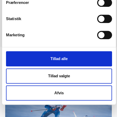
Præferencer
Abonner i
iTunes
Abonner i
Spotify
Statistik
Abonner i
Podbean
Marketing
Abonner i
Google Podcast
Tillad alle
Læs lignende nyheder
Tillad valgte
Afvis