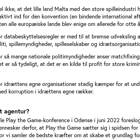
 ikke, at det lille land Malta med den store spilleindustri 
aktivt ind for den konvention (en bindende international a
n alle europæiske lande blev enige om allerede for otte å
or databeskyttelsesregler er med til at bremse udveksling a
iti, spillemyndigheder, spilleselskaber og idrætsorganisati
for så mange nationale politimyndigheder anser matchfixin
 er så tydeligt, at det er en kilde til profit for store krimin
for idrættens egne organisationer stadig kæmper for at un
med korruption i idrættens egne rækker.
t agentur?
ale Play the Game-konference i Odense i juni 2022 foreslo
nnesker derfor, at Play the Game sætter sig i spidsen for 
or vi samler de bedste kræfter om at skabe et grundlag fo