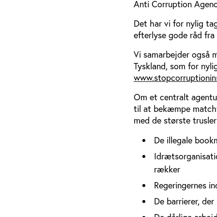
Anti Corruption Agenc
Det har vi for nylig t
efterlyse gode råd fra
Vi samarbejder også m
Tyskland, som for nyl
www.stopcorruptionin
Om et centralt agentur
til at bekæmpe matchfi
med de største trusler
De illegale book
Idrætsorganisati
rækker
Regeringernes in
De barrierer, de
De dårlige arbejd