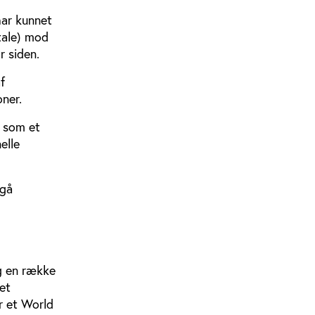
har kunnet
ftale) mod
r siden.
f
oner.
g som et
elle
dgå
g en række
et
r et World