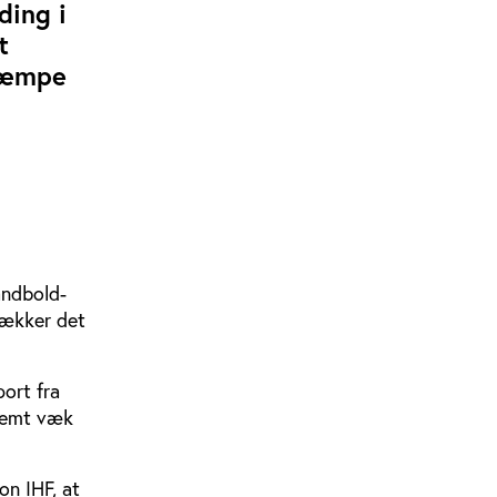
ding i
t
ekæmpe
åndbold-
vækker det
port fra
gemt væk
on IHF, at