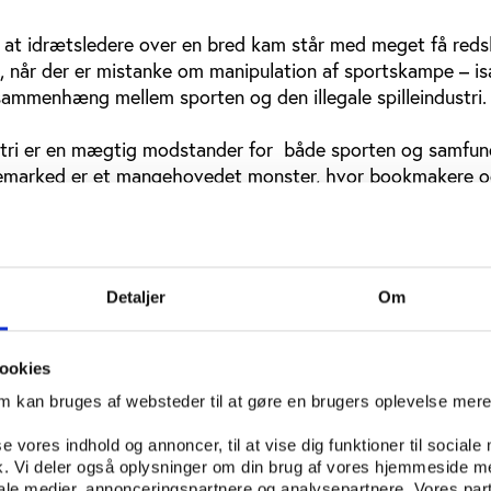
, at idrætsledere over en bred kam står med meget få redsk
g, når der er mistanke om manipulation af sportskampe – i
ammenhæng mellem sporten og den illegale spilleindustri.
dustri er en mægtig modstander for både sporten og samfun
illemarked er et mangehovedet monster, hvor bookmakere 
sætter for milliarder af kroner – undskyld: for tusinder 
en nogen form for effektivt tilsyn fra myndighederne.
na anses for at være et af verdens største spillemarkeder,
t og myndighederne af og til viser tænder og arresterer no
Detaljer
Om
ngere.
 illegale bookmakere et globalt publikum, der kan spille på
ookies
ivenhed under en sportsbegivenhed. Udover slutresultatet
om kan bruges af websteder til at gøre en brugers oplevelse mer
skel, samlet antal mål, antal straffekast, udvisninger med
rigtig mange ting i løbet af en håndboldkamps 60 minutter
se vores indhold og annoncer, til at vise dig funktioner til sociale
fik. Vi deler også oplysninger om din brug af vores hjemmeside m
øre bevis i sager om international kriminalitet, og man kan
iale medier, annonceringspartnere og analysepartnere. Vores par