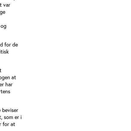
t var
ige
 og
nd for de
tisk
t
nogen at
er har
rtens
e beviser
, som er i
 for at