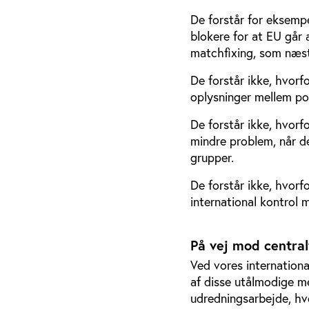
De forstår for eksempel
blokere for at EU går 
matchfixing, som næste
De forstår ikke, hvorf
oplysninger mellem pol
De forstår ikke, hvor
mindre problem, når det
grupper.
De forstår ikke, hvor
international kontrol 
På vej mod central
Ved vores internation
af disse utålmodige me
udredningsarbejde, hv