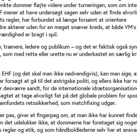
nkte dommer fløjte videre under turneringen, som om inte
mener at have undersøgt sagen selv uden at finde alvorl
ets regler, har forbundet så længe forsømt at orientere
re aktører uden for en meget snæver kreds, at både VM’s
ærdighed er bragt i spil.
re, trænere, ledere og publikum – og det er faktisk også sy
om med rette eller urette nu er underkastet en særlig kri
 EHF (og det skal man ikke nødvendigvis), kan man sige, a
 forsøgt at gå til det østrigske politi, og ellers ikke har 
er desværre sandt, for de internationale idrætsorganisation
agtet at tage alvorligt fat på det globale problem for spo
amfundets retssikkerhed, som matchfixing udgør.
der pas, giver et fingerpeg om, at man ikke har kunnet find
n det udelukker ikke, at dommerne har foretaget sig noget
regler og etik, og som håndboldlederne selv har et ansvar