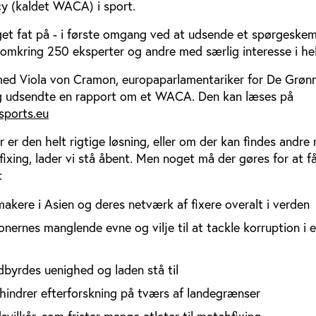
y (kaldet WACA) i sport.
aget fat på - i første omgang ved at udsende et spørgeske
 omkring 250 eksperter og andre med særlig interesse i he
ed Viola von Cramon, europaparlamentariker for De Grønn
ig udsendte en rapport om et WACA. Den kan læses på
sports.eu
 er den helt rigtige løsning, eller om der kan findes andre
xing, lader vi stå åbent. Men noget må der gøres for at f
:
makere i Asien og deres netværk af fixere overalt i verden
onernes manglende evne og vilje til at tackle korruption i 
dbyrdes uenighed og laden stå til
r hindrer efterforskning på tværs af landegrænser
svilkår, som frister mange atleter til matchfixing