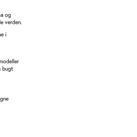
ma og
le verden.
e i
 modeller
å bugt
egne