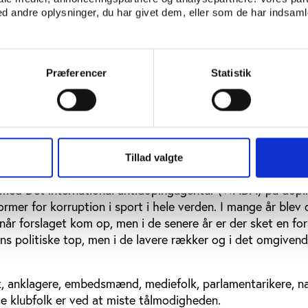
 andre oplysninger, du har givet dem, eller som de har indsamle
 håndboldleder også har talent for at være sportens svar p
Præferencer
Statistik
imod kontrol
 matchfixing ikke bare skader, men direkte ødelægger de
er essensen i sportens fascinationskraft og kommercielle v
at idrættens organisationer med Den International Olympis
er med næb og kløer for at undgå udefra kommende kontro
Tillad valgte
nart 17 år siden blandt de første til at pege på behovet f
il med Det international antidopingagentur (WADA) på dopi
mer for korruption i sport i hele verden. I mange år blev 
 når forslaget kom op, men i de senere år er der sket en fo
ns politiske top, men i de lavere rækker og i det omgiven
olk, anklagere, embedsmænd, mediefolk, parlamentarikere, n
e klubfolk er ved at miste tålmodigheden.