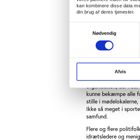
kan kombinere disse data med
forvente at en dygtig
din brug af deres tjenester.
Poirot.
Samtykkevalg
Nødvendig
Idrætten kæmper 
Når man tænker på, at
uforudsigelighed, som 
det svært at forstå, 
(IOC) i spidsen kæmp
Afvis
Undertegnede var for s
organisation, der i st
kunne bekæmpe alle for
stille i mødelokalerne,
Ikke så meget i sporte
samfund.
Flere og flere politif
idrætsledere og menig