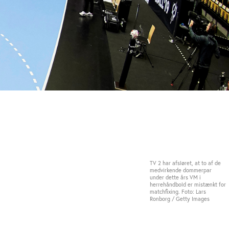
TV 2 har afsløret, at to af de
medvirkende dommerpar
under dette års VM i
herrehåndbold er mistænkt for
matchfixing. Foto: Lars
Ronborg / Getty Images