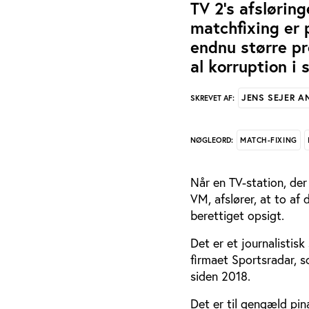
TV 2's afsløri
matchfixing er 
endnu større p
al korruption i 
JENS SEJER A
SKREVET AF:
MATCH-FIXING
NØGLEORD:
Når en TV-station, der
VM, afslører, at to a
berettiget opsigt.
Det er et journalistis
firmaet Sportsradar,
siden 2018.
Det er til gengæld pin