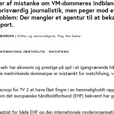
nger af mistanke om VM-dommeres indblan
prisværdig journalistik, men peger mod e
roblem: Der mangler et agentur til at b
sport.
NDERSEN
| Stifter og seniorrådgiver, Play the Game
INTERNATIONAL IDRÆTSPOLITIK
MATCHFIXING
 selv har økonomi og prestige på spil i et igangværende h
f de medvirkende dommerpar er mistænkt for matchfixing, 
k scoop for TV 2 at have fået fingre i en hemmeligholdt rap
 som det europæiske håndboldforbund (EHF) bekvemt har 
agtigt for både EHF og den internationale moderorganisati