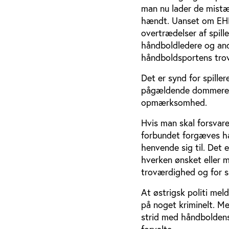
man nu lader de mistæ
hændt. Uanset om EHF 
overtrædelser af spill
håndboldledere og and
håndboldsportens trov
Det er synd for spille
pågældende dommere, s
opmærksomhed.
Hvis man skal forsvare
forbundet forgæves har
henvende sig til. Det 
hverken ønsket eller m
troværdighed og for s
At østrigsk politi mel
på noget kriminelt. Me
strid med håndboldens 
forvalte.