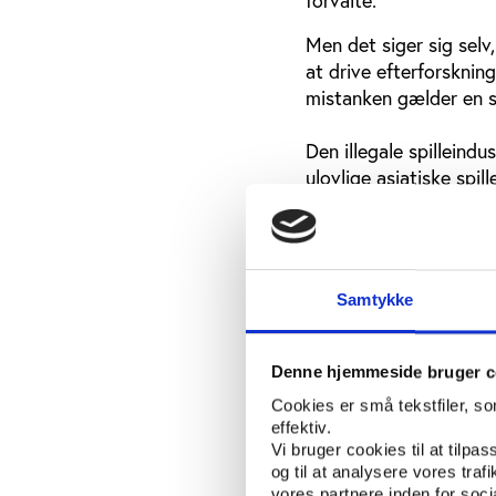
Men det siger sig selv
at drive efterforsknin
mistanken gælder en s
Den illegale spillein
ulovlige asiatiske sp
bagmænd på årsbasis om
milliarder kroner – ud
Et enkelt eksempel: Ki
spil er strengt forbud
Samtykke
bookmakere og håndla
Via internettet når de
Denne hjemmeside bruger c
hvilken som helst beg
Cookies er små tekstfiler, s
i håndbold være målfor
effektiv.
der sker som bekendt 
Vi bruger cookies til at tilpas
og til at analysere vores tra
Det er altid svært at f
vores partnere inden for soc