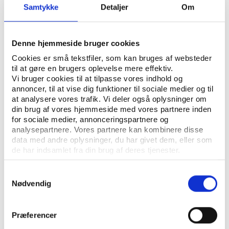
Samtykke
Detaljer
Om
CV
Denne hjemmeside bruger cookies
Download foto
Cookies er små tekstfiler, som kan bruges af websteder
til at gøre en brugers oplevelse mere effektiv.
Vi bruger cookies til at tilpasse vores indhold og
annoncer, til at vise dig funktioner til sociale medier og til
Artikler
at analysere vores trafik. Vi deler også oplysninger om
din brug af vores hjemmeside med vores partnere inden
for sociale medier, annonceringspartnere og
analysepartnere. Vores partnere kan kombinere disse
Udgivelser
data med andre oplysninger, du har givet dem, eller som
de har indsamlet fra din brug af deres tjenester.
Samtykkevalg
Nødvendig
Præferencer