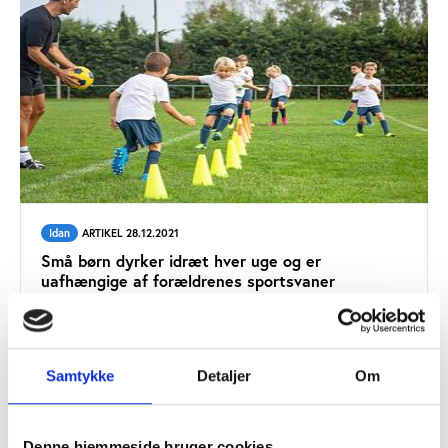
Idan
ARTIKEL 28.12.2021
Små børn dyrker idræt hver uge og er
uafhængige af forældrenes sportsvaner
Samtykke
Detaljer
Om
Find flere udgivelser fra
Denne hjemmeside bruger cookies