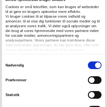
undersøgelsen 'Danskernes
motions- og sportsvaner 2020'
Cookies er små tekstfiler, som kan bruges af websteder
til at gøre en brugers oplevelse mere effektiv.
Vi bruger cookies til at tilpasse vores indhold og
annoncer, til at vise dig funktioner til sociale medier og til
at analysere vores trafik. Vi deler også oplysninger om
din brug af vores hjemmeside med vores partnere inden
for sociale medier, annonceringspartnere og
analysepartnere. Vores partnere kan kombinere disse
data med andre oplysninger, du har givet dem, eller som
de har indsamlet fra din brug af deres tjenester.
Samtykkevalg
Nødvendig
Præferencer
Idan
UDGIVELSE DECEMBER 2020
Status på danskernes idrætsdeltagelse 2020.
Statistik
Notat 1 i 'Danskernes motions- og sportsvaner
2020'