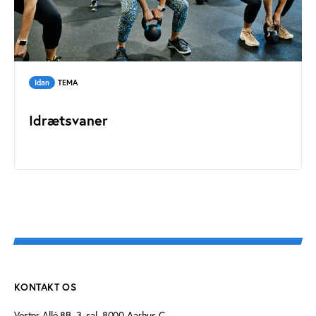
Idan
TEMA
Idrætsvaner
KONTAKT OS
Vester Allé 8B, 3. sal, 8000 Aarhus C