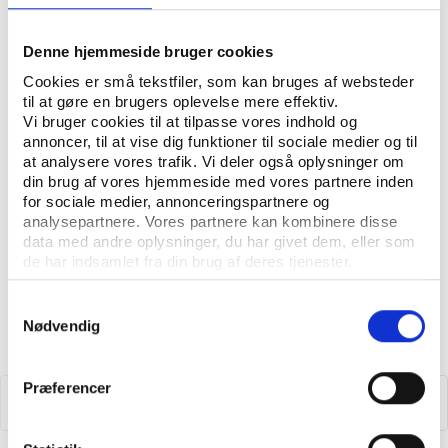
Denne hjemmeside bruger cookies
Find flere udgivelser fra
Cookies er små tekstfiler, som kan bruges af websteder
undersøgelsen 'Danskernes
til at gøre en brugers oplevelse mere effektiv.
Vi bruger cookies til at tilpasse vores indhold og
motions- og sportsvaner 2020'
annoncer, til at vise dig funktioner til sociale medier og til
at analysere vores trafik. Vi deler også oplysninger om
din brug af vores hjemmeside med vores partnere inden
for sociale medier, annonceringspartnere og
analysepartnere. Vores partnere kan kombinere disse
data med andre oplysninger, du har givet dem, eller som
de har indsamlet fra din brug af deres tjenester.
Samtykkevalg
Nødvendig
Præferencer