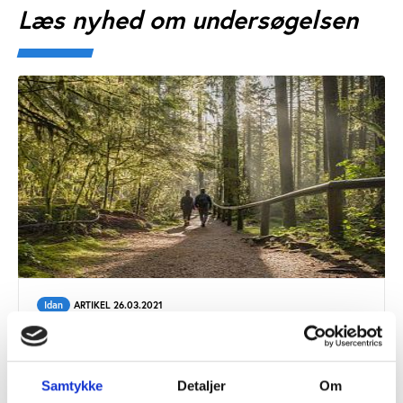
Læs nyhed om undersøgelsen
Idan
ARTIKEL 26.03.2021
Danskerne dyrker flere forskellige
idrætsaktiviteter end tidligere
Samtykke
Detaljer
Om