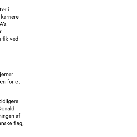
er i
karriere
A’s
 i
 fik ved
jerner
en for et
idligere
Donald
ningen af
nske flag,