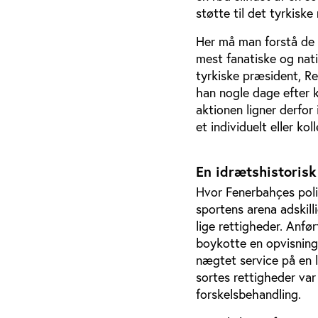
støtte til det tyrkiske 
Her må man forstå de e
mest fanatiske og nat
tyrkiske præsident, Re
han nogle dage efter 
aktionen ligner derfor
et individuelt eller kol
En idrætshistoris
Hvor Fenerbahçes poli
sportens arena adskil
lige rettigheder. Anfør
boykotte en opvisning
nægtet service på en l
sortes rettigheder va
forskelsbehandling.