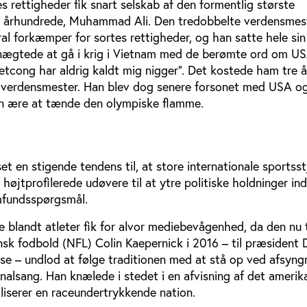
s rettigheder fik snart selskab af den formentlig største
0. århundrede, Muhammad Ali. Den tredobbelte verdensmest
al forkæmper for sortes rettigheder, og han satte hele sin 
7 nægtede at gå i krig i Vietnam med de berømte ord om US
tcong har aldrig kaldt mig nigger”. Det kostede ham tre år
 verdensmester. Han blev dog senere forsonet med USA og
en ære at tænde den olympiske flamme.
set en stigende tendens til, at store internationale sportsst
højtprofilerede udøvere til at ytre politiske holdninger ind
mfundsspørgsmål.
 blandt atleter fik for alvor mediebevågenhed, da den nu t
nsk fodbold (NFL) Colin Kaepernick i 2016 – til præsident 
se – undlod at følge traditionen med at stå op ved afsyng
alsang. Han knælede i stedet i en afvisning af det amerika
serer en raceundertrykkende nation.