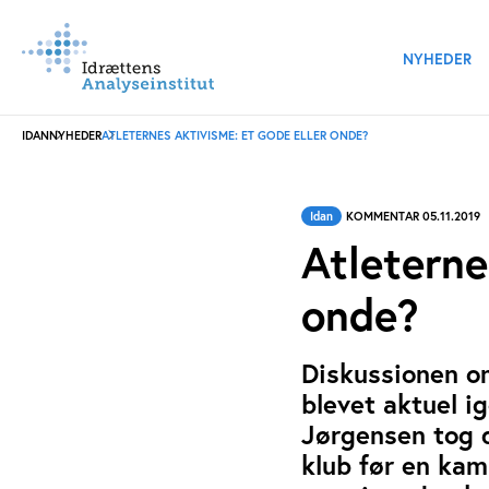
NYHEDER
IDAN
NYHEDER
ATLETERNES AKTIVISME: ET GODE ELLER ONDE?
Idan
KOMMENTAR 05.11.2019
Atleterne
onde?
Diskussionen om
blevet aktuel ig
Jørgensen tog d
klub før en kamp