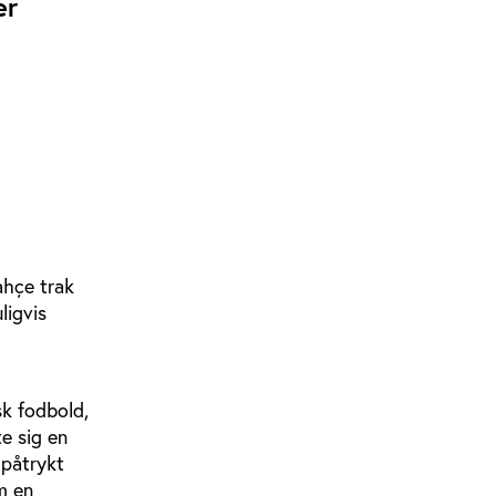
er
ahçe
trak
ligvis
k fodbold,
e sig en
 påtrykt
m en