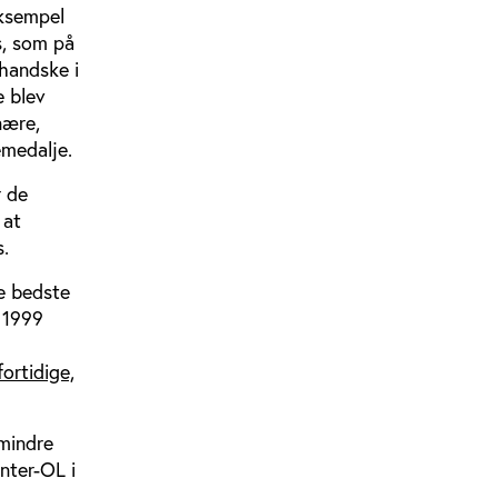
eksempel
s, som på
handske i
e blev
nære,
emedalje.
r de
 at
s.
e bedste
 1999
ortidige,
 mindre
nter-OL i