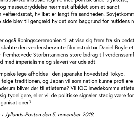
g og masseudryddelse nærmest afbildet som et sandt
n velfærdsstat, hvilket er langt fra sandheden. Sovjetko
 side blev til gengæld hyldet som baggrund for nutidens
 også åbningsceremonien til at vise sig frem fra sin bedst
skabte den verdensberømte filminstruktør Daniel Boyle et
r fremhævede Storbritanniens store bidrag til verdenssam
d med imperialisme og slaveri var udeladt.
ympiske lege afholdes i den japanske hovedstad Tokyo.
følge traditionen, og Japan vil som nation kunne profilere
råderum bliver der til atleterne? Vil IOC imødekomme atlet
ig tydeligere, eller vil de politiske signaler stadig være f
rganisationer?
 i
Jyllands-Posten
den 5. november 2019.