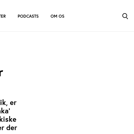
TER
PODCASTS
OM OS
r
k, er
nka’
rkiske
er der