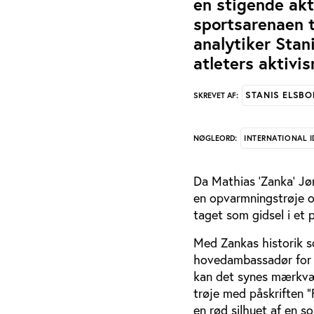
en stigende akt
sportsarenaen t
analytiker Stani
atleters aktiv
STANIS ELSBO
SKREVET AF:
INTERNATIONAL I
NØGLEORD:
Da Mathias ’Zanka’ Jør
en opvarmningstrøje o
taget som gidsel i et p
Med Zankas historik 
hovedambassadør for d
kan det synes mærkværd
trøje med påskriften ”
en rød silhuet af en s