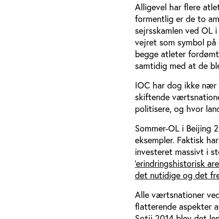
Alligevel har flere at
formentlig er de to a
sejrsskamlen ved OL i
vejret som symbol på 
begge atleter fordømt
samtidig med at de bl
IOC har dog ikke nær 
skiftende værtsnatione
politisere, og hvor la
Sommer-OL i Beijing 2
eksempler. Faktisk ha
investeret massivt i 
'erindringshistorisk a
det nutidige og det fr
Alle værtsnationer ved
flatterende aspekter a
Sotji 2014 blev det len