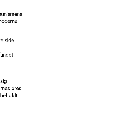
mmunismens
 moderne
e side.
fundet,
 sig
ernes pres
orbeholdt