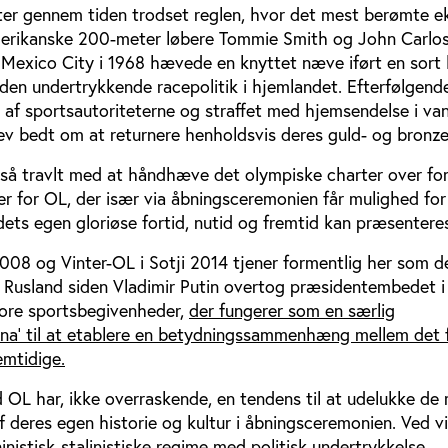
leter gennem tiden trodset reglen, hvor det mest berømte 
merikanske 200-meter løbere Tommie Smith og John Carlo
 Mexico City i 1968 hævede en knyttet næve iført en sort 
den undertrykkende racepolitik i hjemlandet. Efterfølgend
 af sportsautoriteterne og straffet med hjemsendelse i va
ev bedt om at returnere henholdsvis deres guld- og bronz
så travlt med at håndhæve det olympiske charter over fo
r for OL, der især via åbningsceremonien får mulighed for
ndets egen gloriøse fortid, nutid og fremtid kan præsentere
008 og Vinter-OL i Sotji 2014 tjener formentlig her som d
r Rusland siden Vladimir Putin overtog præsidentembedet i
store sportsbegivenheder,
der fungerer som en særlig
rena' til at etablere en betydningssammenhæng mellem det f
emtidige.
 OL har, ikke overraskende, en tendens til at udelukke de
f deres egen historie og kultur i åbningsceremoni­en. Ved vi
inistisk-stalinistiske regime med politisk undertrykkelse,