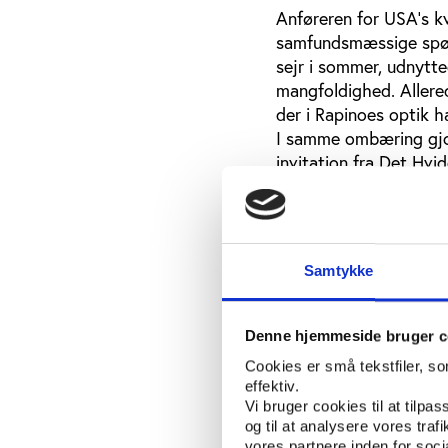
Anføreren for USA's k
samfundsmæssige spø
sejr i sommer, udnytte
mangfoldighed. Allere
der i Rapinoes optik h
I samme ombæring gjord
invitation fra Det Hvi
Ved de panamerikanske
amerikanske atleter u
knælede under afspilni
racisme og behandling
Samtykke
Imboden, Trumps spred
En accept af udøverne
Denne hjemmeside bruger c
gøres plads til mere r
Cookies er små tekstfiler, s
menneskerettighederne
effektiv.
Vi bruger cookies til at tilpas
Lazio, Paolo di Canio,
og til at analysere vores tra
’ultras’, der naturlig
vores partnere inden for soc