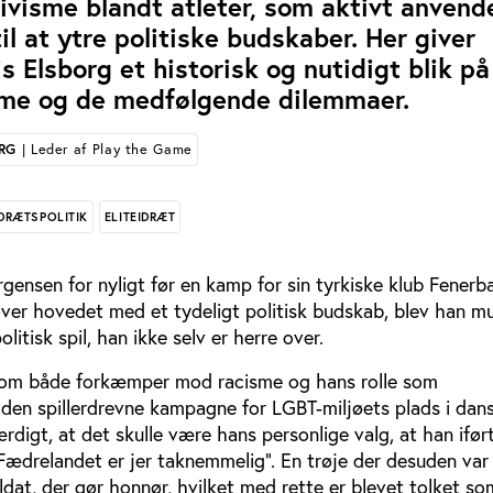
ivisme blandt atleter, som aktivt anvend
il at ytre politiske budskaber. Her giver
s Elsborg et historisk og nutidigt blik på
isme og de medfølgende dilemmaer.
RG
| Leder af Play the Game
DRÆTSPOLITIK
ELITEIDRÆT
gensen for nyligt før en kamp for sin tyrkiske klub
Fenerb
ver hovedet med et tydeligt politisk budskab, blev han mu
olitisk spil, han ikke selv er herre over.
som både forkæmper mod racisme og hans rolle som
en spillerdrevne kampagne for LGBT-miljøets plads i dans
igt, at det skulle være hans personlige valg, at han iført
Fædrelandet er jer taknemmelig”. En trøje der desuden var
oldat, der gør honnør, hvilket med rette er blevet tolket so