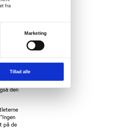
t fra
nem
 er det
Marketing
obaliserede
illeder.
Tillad alle
ens
mega-
også den
tleterne
 ”Ingen
dt på de