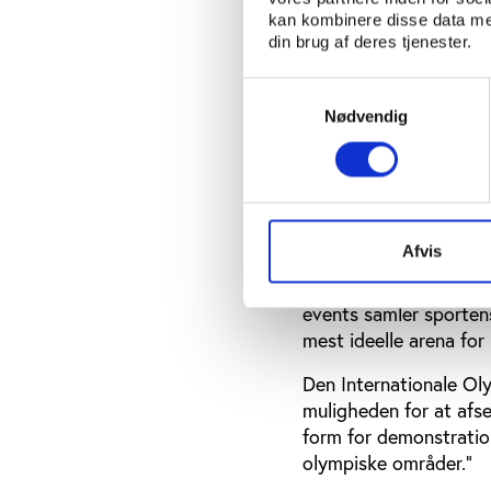
til eftertanke om, at e
kan kombinere disse data med
sportsarenaen kan vær
din brug af deres tjenester.
De politiske manifesta
Samtykkevalg
idrætshistorien. Derfo
Nødvendig
individet, holdet, klub
samfund, hvor mennesk
De Olympiske Leg
Afvis
Med nazisternes OL i Be
største sportsbegive
events samler sporten
mest ideelle arena for
Den Internationale Oly
muligheden for at afse
form for de­monstratio
olympiske områder.”