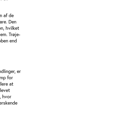
n af de
are. Den
n, hvilket
em. Trøje-
ubben end
dlinger, er
amp for
lere at
levet
, hvor
herskende