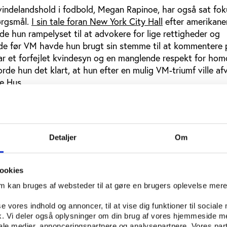
vindelandshold i fodbold, Megan Rapinoe, har også sat fok
rgsmål.
I sin tale foran New York City Hall
efter amerikane
de hun rampelyset til at advokere for lige rettigheder og
de før VM havde hun brugt sin stemme til at kommentere 
ar et forfejlet kvindesyn og en manglende respekt for hom
e hun det klart, at hun efter en mulig VM-triumf ville afv
de Hus.
 lege i Lima i august blev Trump endnu engang skydeskive
nder sejrsceremonien henholdsvis løftede en knyttet næve
ngen af nationalmelodien i protest over den førte våbenpol
 af immigranter – og ifølge den ene af atleterne, fægteren
Detaljer
Om
ning af had i det amerikanske samfund.
s stigende aktivisme medfører dog også et større dilemma
ookies
adikale ytringer, der ligefrem kan modarbejde
om kan bruges af websteder til at gøre en brugers oplevelse mer
. For eksempel gav den daværende fodboldspiller for itali
se vores indhold og annoncer, til at vise dig funktioner til sociale
 i 2005 en fascisthilsen ud mod klubbens højreradikale fan
fik. Vi deler også oplysninger om din brug af vores hjemmeside m
vis blev fanget af et af de mange kameraer. Eksemplet kan m
iale medier, annonceringspartnere og analysepartnere. Vores par