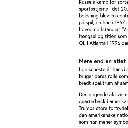
Russels kamp for sorte
sportsstjerne i det 2
boksning blev en centr
på spil, da han i 196
hovedmodstander: ”Vie
fængsel og titlen som
OL i Atlanta i 1996 d
Mere end en atlet
I de seneste år har vi 
bruger deres rolle som 
bredt spektrum af sa
Den stigende aktivisme
quarterback i amerika
Trumps store fortrydel
den amerikanske nation
som han mener symboli