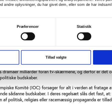
n vis begrænsning af de individuelle politiske handlinger i
 andre oplysninger, du har givet dem, eller som de har indsamle
e en god ide.
tioner og udtryksformer har vist sig på forskellig vis igen
r må man holde sig for øje, hvem der reelt er afsenderen –
Præferencer
Statistik
ben eller staten – og det er en vigtig distinktion i vores gl
er dagligt udsættes for et bombardement af nyheder og b
es paradoksale dilemma
Tillad valgte
rlin i 1936 blev legene for alvor løftet op til at blive verd
nhed sammen med VM i herrefodbold. Ved disse såkaldte 
s dramaer milliarder foran tv-skærmene, og derfor er det 
 politiske budskaber.
mpiske Komité (IOC) forsøger for alt i verden at fratage a
nde sådanne budskaber. I deres regelsæt slås det fast, at:
n af politisk, religiøs eller racemæssig propaganda er tilla