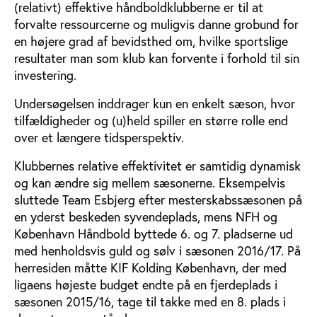
(relativt) effektive håndboldklubberne er til at
forvalte ressourcerne og muligvis danne grobund for
en højere grad af bevidsthed om, hvilke sportslige
resultater man som klub kan forvente i forhold til sin
investering.
Undersøgelsen inddrager kun en enkelt sæson, hvor
tilfældigheder og (u)held spiller en større rolle end
over et længere tidsperspektiv.
Klubbernes relative effektivitet er samtidig dynamisk
og kan ændre sig mellem sæsonerne. Eksempelvis
sluttede Team Esbjerg efter mesterskabssæsonen på
en yderst beskeden syvendeplads, mens NFH og
København Håndbold byttede 6. og 7. pladserne ud
med henholdsvis guld og sølv i sæsonen 2016/17. På
herresiden måtte KIF Kolding København, der med
ligaens højeste budget endte på en fjerdeplads i
sæsonen 2015/16, tage til takke med en 8. plads i