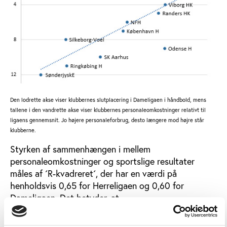
Den lodrette akse viser klubbernes slutplacering i Dameligaen i håndbold, mens
tallene i den vandrette akse viser klubbernes personaleomkostninger relativt til
ligaens gennemsnit. Jo højere personaleforbrug, desto længere mod højre står
klubberne.
Styrken af sammenhængen i mellem
personaleomkostninger og sportslige resultater
måles af ´R-kvadreret´, der har en værdi på
henholdsvis 0,65 for Herreligaen og 0,60 for
Dameligaen. Det betyder, at
personaleomkostningerne i sæsonen 2015/16 kunne
forklare henholdsvis 65 pct. og 60 pct. af