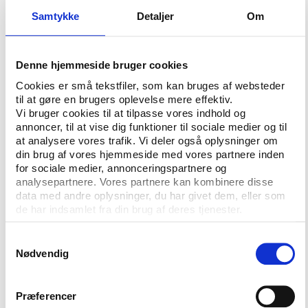
variationerne i ligaplaceringerne. Der er altså en
Samtykke
Detaljer
Om
moderat sammenhæng mellem
personaleomkostninger og sportslig succes –
klubber med høje personaleomkostninger klarer sig
Denne hjemmeside bruger cookies
ikke overraskende bedre, men der var også andre
Cookies er små tekstfiler, som kan bruges af websteder
forhold end forskellene i lønudgifter, som påvirkede
til at gøre en brugers oplevelse mere effektiv.
de sportslige præstationer.
Vi bruger cookies til at tilpasse vores indhold og
annoncer, til at vise dig funktioner til sociale medier og til
Årsager til over- og underpræstationer kan
at analysere vores trafik. Vi deler også oplysninger om
eksempelvis skyldes, at nogle spillere har en større
din brug af vores hjemmeside med vores partnere inden
eller mindre sportslig værdi, end deres løn indikerer.
for sociale medier, annonceringspartnere og
analysepartnere. Vores partnere kan kombinere disse
De enkelte spilleres sportslige produktivitet kan
data med andre oplysninger, du har givet dem, eller som
også afhænge af holdets sammensætning og kultur,
de har indsamlet fra din brug af deres tjenester.
og i den enkelte sæson kan skader og endda rene
tilfældigheder være afgørende for slutplaceringen.
Samtykkevalg
Nødvendig
Bronzevinderne fra GOG bedst i Herreligaen
I
Herreligaen var GOG det hold, der præsterede
bedst, når man tager højde for de investerede
Præferencer