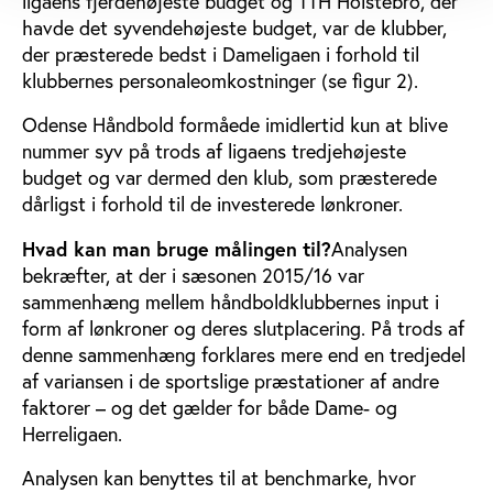
ligaens fjerdehøjeste budget og TTH Holstebro, der
havde det syvendehøjeste budget, var de klubber,
der præsterede bedst i Dameligaen i forhold til
klubbernes personaleomkostninger (se figur 2).
Odense Håndbold formåede imidlertid kun at blive
nummer syv på trods af ligaens tredjehøjeste
budget og var dermed den klub, som præsterede
dårligst i forhold til de investerede lønkroner.
Hvad kan man bruge målingen til?
Analysen
bekræfter, at der i sæsonen 2015/16 var
sammenhæng mellem håndboldklubbernes input i
form af lønkroner og deres slutplacering. På trods af
denne sammenhæng forklares mere end en tredjedel
af variansen i de sportslige præstationer af andre
faktorer – og det gælder for både Dame- og
Herreligaen.
Analysen kan benyttes til at benchmarke, hvor