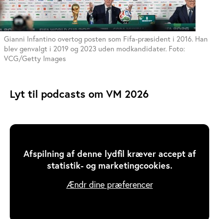
Gianni Infantino overtog posten som Fifa-præsident i 2016. Han
blev genvalgt i 2019 og 2023 uden modkandidater. Foto:
VCG/Getty Images
Lyt til podcasts om VM 2026
Afspilning af denne lydfil kræver accept af
statistik- og marketingcookies.
Ændr dine præferencer