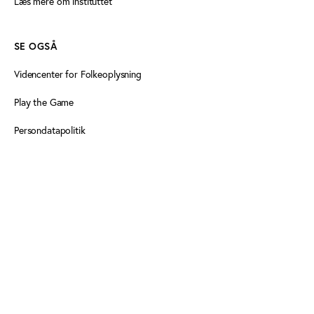
Læs mere om instituttet
SE OGSÅ
Videncenter for Folkeoplysning
Play the Game
Persondatapolitik
Cookiedeklaration
Tilgængelighedserklæring
FØLG OS HER
Facebook
Linkedin
Linkedin