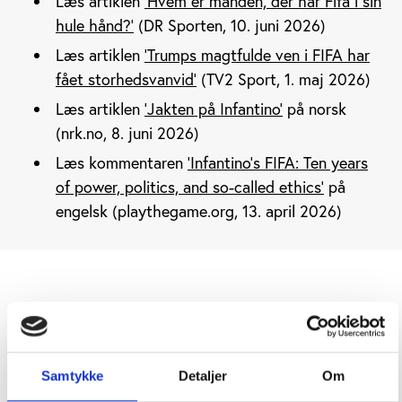
Læs artiklen
'Hvem er manden, der har Fifa i sin
hule hånd?'
(DR Sporten, 10. juni 2026)
Læs artiklen
'Trumps magtfulde ven i FIFA har
fået storhedsvanvid'
(TV2 Sport, 1. maj 2026)
Læs artiklen
'Jakten på Infantino'
på norsk
(nrk.no, 8. juni 2026)
Læs kommentaren
'Infantino’s FIFA: Ten years
of power, politics, and so-called ethics'
på
engelsk (playthegame.org, 13. april 2026)
Afspilning af video kræver accept af marketing
cookies
Samtykke
Detaljer
Om
ændre dine præferencer
her