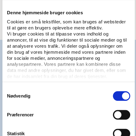
Se video på Youtube
Denne hjemmeside bruger cookies
Cookies er små tekstfiler, som kan bruges af websteder
til at gøre en brugers oplevelse mere effektiv.
Vi bruger cookies til at tilpasse vores indhold og
annoncer, til at vise dig funktioner til sociale medier og til
at analysere vores trafik. Vi deler også oplysninger om
Det bedst arrangerede VM nogensinde?
din brug af vores hjemmeside med vores partnere inden
for sociale medier, annonceringspartnere og
Sådan lyder forsikringen fra Donald Trump, og han
analysepartnere. Vores partnere kan kombinere disse
får støtte af FIFA's præsident Infantino.
data med andre oplysninger, du har givet dem, eller som
de har indsamlet fra din brug af deres tjenester.
Men der har allerede været kritik af blandt andet
billetpriser og indrejserestriktioner, der blandt andet
Samtykkevalg
Nødvendig
har ført til, at somalieren Omar Artan, der ellers
skulle have været dommer ved dette års VM, blev
afvist i Miami Lufthavn og måtte forlade landet.
Præferencer
Læs artiklen
'"Jeg er relativt skeptisk” –
eksperter holder vejret før VM'
(TV2 Sport, 7.
Statistik