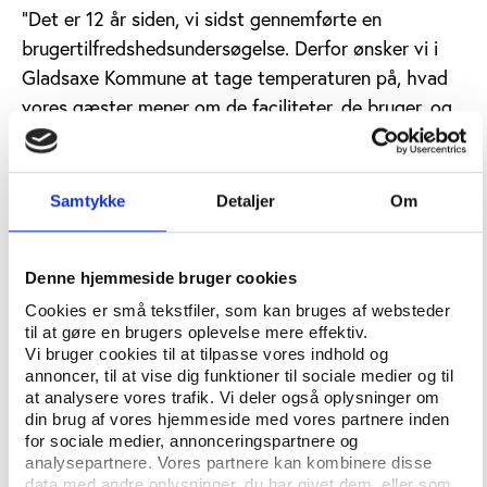
“Det er 12 år siden, vi sidst gennemførte en
brugertilfredshedsundersøgelse. Derfor ønsker vi i
Gladsaxe Kommune at tage temperaturen på, hvad
vores gæster mener om de faciliteter, de bruger, og
den service, de modtager. På den måde kan vi
identificere eventuelle 'blinde pletter', som
idrætsanlæggene ikke selv har opdaget,” fortæller
Samtykke
Detaljer
Om
Holger Kortbek, der er idrætschef i Gladsaxe
Kommune.
Denne hjemmeside bruger cookies
Cookies er små tekstfiler, som kan bruges af websteder
Spørgeskemaer til udvalgte idrætsanlæg
til at gøre en brugers oplevelse mere effektiv.
Vi bruger cookies til at tilpasse vores indhold og
Undersøgelsen udføres ved hjælp af spørgeskemaer,
annoncer, til at vise dig funktioner til sociale medier og til
som sendes ud til de udvalgte idrætsanlæg i
at analysere vores trafik. Vi deler også oplysninger om
din brug af vores hjemmeside med vores partnere inden
Gladsaxe Kommune, og hvert spørgeskema består af
for sociale medier, annonceringspartnere og
tre dele, der:
analysepartnere. Vores partnere kan kombinere disse
data med andre oplysninger, du har givet dem, eller som