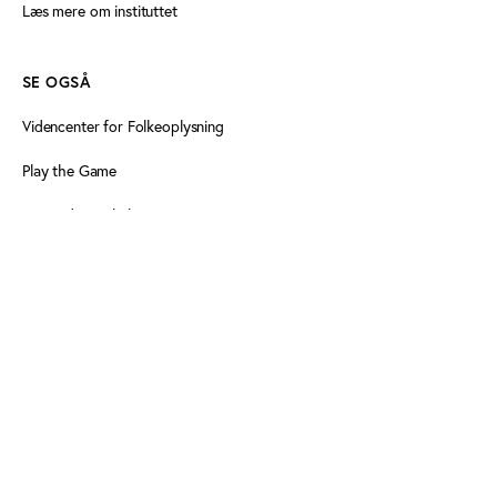
Læs mere om instituttet
SE OGSÅ
Videncenter for Folkeoplysning
Play the Game
Persondatapolitik
Cookiedeklaration
Tilgængelighedserklæring
FØLG OS HER
Facebook
Linkedin
Linkedin