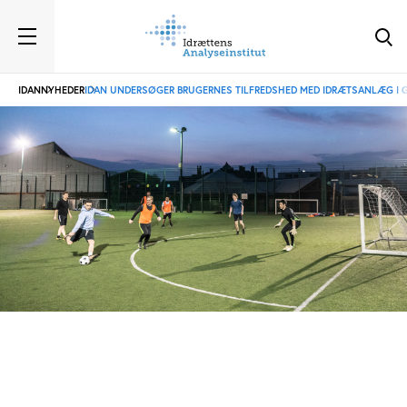
IDAN
NYHEDER
IDAN UNDERSØGER BRUGERNES TILFREDSHED MED IDRÆTSANLÆG I