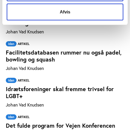
Vifo
ARTIKEL
Afvis
Valgoplæg fra DFS: Folkeoplysning kan løse
klima og mistrivsel
Johan Vad Knudsen
Idan
ARTIKEL
Facilitetsdatabasen rummer nu også padel,
bowling og squash
Johan Vad Knudsen
Idan
ARTIKEL
Idrætsforeninger skal fremme trivsel for
LGBT+
Johan Vad Knudsen
Idan
ARTIKEL
Det fulde program for Vejen Konferencen