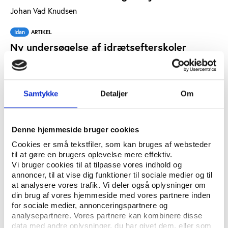
Johan Vad Knudsen
Idan
ARTIKEL
Ny undersøgelse af idrætsefterskoler
Johan Vad Knudsen
Vifo
ARTIKEL
Samtykke
Detaljer
Om
Aftenskolerne i København har svært ved at
finde egnede lokaler
Johan Vad Knudsen
Denne hjemmeside bruger cookies
Cookies er små tekstfiler, som kan bruges af websteder
Idan
ARTIKEL
til at gøre en brugers oplevelse mere effektiv.
Ny undersøgelse skal gøre foreninger bedre
Vi bruger cookies til at tilpasse vores indhold og
til at bruge digitale løsninger
annoncer, til at vise dig funktioner til sociale medier og til
at analysere vores trafik. Vi deler også oplysninger om
Johan Vad Knudsen
din brug af vores hjemmeside med vores partnere inden
for sociale medier, annonceringspartnere og
Idan
Vifo
ARTIKEL
analysepartnere. Vores partnere kan kombinere disse
Ny interesseorganisation for idrætsråd og -
data med andre oplysninger, du har givet dem, eller som