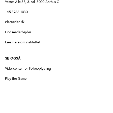
Vester Allé 8B, 3. sal, 8000 Aarhus C
+45 3266 1030
idan@idan.dk
Find medarbejder
Læs mere om instituttet
SE OGSÅ
Videncenter for Folkeoplysning
Play the Game
Persondatapolitik
Cookiedeklaration
Tilgængelighedserklæring