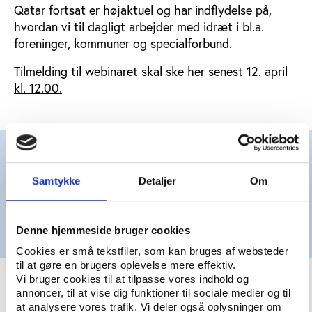
Qatar fortsat er højaktuel og har indflydelse på,
hvordan vi til dagligt arbejder med idræt i bl.a.
foreninger, kommuner og specialforbund.
Tilmelding til webinaret skal ske her senest 12. april
kl. 12.00.
Er du endnu ikke medlem af Idan Forum, men er du
interesseret i et medlemskab, så kontakt Peter
Samtykke
Detaljer
Om
Forsberg, der er projektleder på Idan Forum.
Mail:
peter.forsberg@idan.dk
Mobil: +45 4088 5279
Denne hjemmeside bruger cookies
Cookies er små tekstfiler, som kan bruges af websteder
til at gøre en brugers oplevelse mere effektiv.
Vi bruger cookies til at tilpasse vores indhold og
annoncer, til at vise dig funktioner til sociale medier og til
at analysere vores trafik. Vi deler også oplysninger om