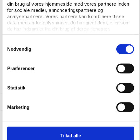
din brug af vores hjemmeside med vores partnere inden
Se aktiviteter i Idan Forum
for sociale medier, annonceringspartnere og
analysepartnere. Vores partnere kan kombinere disse
2023
data med andre oplysninger, du har givet dem, eller som
de har indsamlet fra din brug af deres tjenester.
Samtykkevalg
Nødvendig
Præferencer
Statistik
Marketing
Idan Forum webinar: Nytårskur (26. januar 2023)
Tillad alle