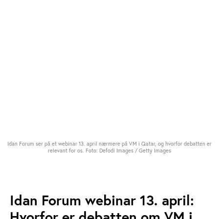
Idan Forum ser på et webinar 13. april nærmere på VM i Qatar, og hvorfor debatten er
relevant for os. Foto: Defodi Images / Getty Images
Idan Forum webinar 13. april:
Hvorfor er debatten om VM i