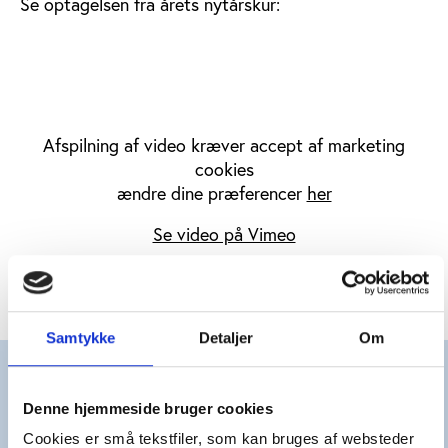
Se optagelsen fra årets nytårskur:
Afspilning af video kræver accept af marketing
cookies
ændre dine præferencer
her
Se video på Vimeo
Samtykke
Detaljer
Om
Er du endnu ikke medlem af Idan Forum, men er du
interesseret i et medlemskab, så kontakt Peter
Denne hjemmeside bruger cookies
Forsberg, der er projektleder på Idan Forum.
Cookies er små tekstfiler, som kan bruges af websteder