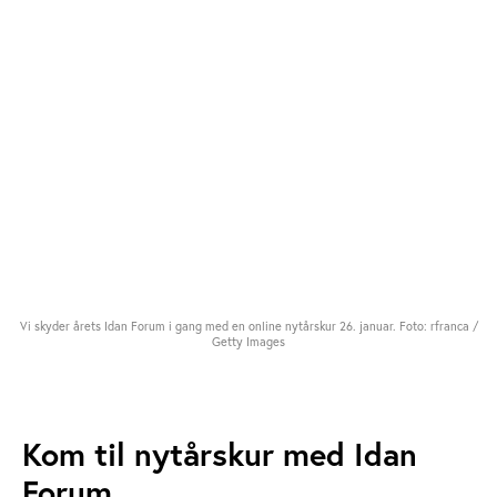
Vi skyder årets Idan Forum i gang med en online nytårskur 26. januar. Foto: rfranca /
Getty Images
Kom til nytårskur med Idan
Forum