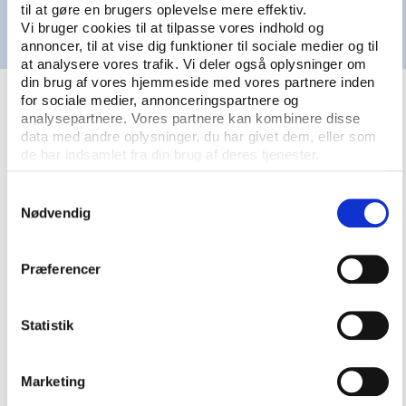
til at gøre en brugers oplevelse mere effektiv.
Mail:
peter.forsberg@idan.dk
Vi bruger cookies til at tilpasse vores indhold og
Mobil: +45 4088 5279
annoncer, til at vise dig funktioner til sociale medier og til
at analysere vores trafik. Vi deler også oplysninger om
din brug af vores hjemmeside med vores partnere inden
for sociale medier, annonceringspartnere og
analysepartnere. Vores partnere kan kombinere disse
data med andre oplysninger, du har givet dem, eller som
de har indsamlet fra din brug af deres tjenester.
Se aktiviteter i Idan Forum
2023
Samtykkevalg
Nødvendig
Præferencer
Statistik
Marketing